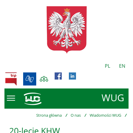
PL
EN
BIP
WUG
Strona główna
/
O nas
/
Wiadomości WUG
/
20-lecie KHW