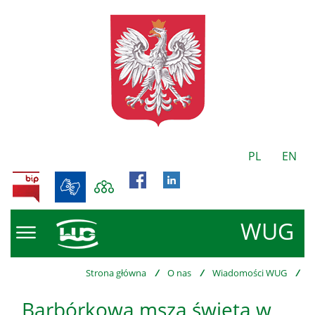
PL
EN
BIP
WUG
Strona główna
/
O nas
/
Wiadomości WUG
/
Barbórkowa msza święta w