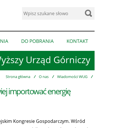
Wyszukaj
w
serwisie
NIA
DO POBRANIA
KONTAKT
pokaż
pokaż
pokaż
podmenu
podmenu
podmenu
yższy Urząd Górniczy
dla
dla
dla
“Ogłoszenia”
“Do
“Kontakt”
pobrania”
Strona główna
/
O nas
/
Wiadomości WUG
/
iej importować energię
opejskim Kongresie Gospodarczym. Wśród