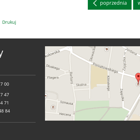
poprzednia
Drukuj
y
17 00
17 47
14 71
48 84