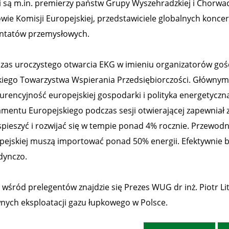
i są m.in. premierzy państw Grupy Wyszehradzkiej i Chorwac
owie Komisji Europejskiej, przedstawiciele globalnych koncer
ntatów przemysłowych.
zas uroczystego otwarcia EKG w imieniu organizatorów gości
kiego Towarzystwa Wspierania Przedsiębiorczości. Głównym
urencyjność europejskiej gospodarki i polityka energetyczna
amentu Europejskiego podczas sesji otwierającej zapewniał
spieszyć i rozwijać się w tempie ponad 4% rocznie. Przewodn
pejskiej muszą importować ponad 50% energii. Efektywnie będ
dynczo.
o wśród prelegentów znajdzie się Prezes WUG dr inż. Piotr 
nych eksploatacji gazu łupkowego w Polsce.