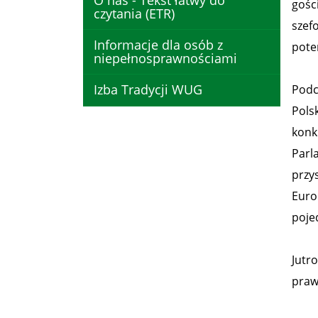
O nas - Tekst łatwy do
gośc
czytania (ETR)
szef
Informacje dla osób z
pote
niepełnosprawnościami
Izba Tradycji WUG
Podc
Pols
konk
Parl
przy
Euro
poje
Jutr
praw