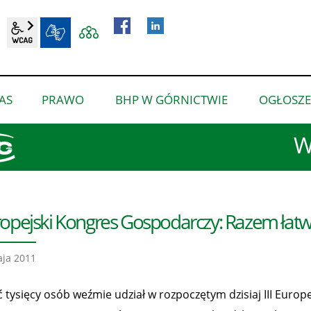
wcag2.1
BIP
AS
PRAWO
BHP W GÓRNICTWIE
OGŁOSZE
pokaż
pokaż
pokaż
podmenu
podmenu
podmenu
W
dla
dla
dla
“O
“Prawo”
“BHP
nas”
w
górnictwie”
opejski Kongres Gospodarczy: Razem łatw
ja 2011
ć tysięcy osób weźmie udział w rozpoczętym dzisiaj III Eur