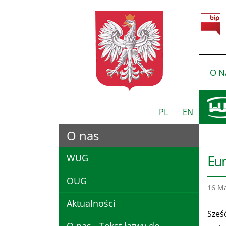
O N
PL
EN
O nas
Eur
WUG
OUG
16 Ma
Aktualności
Sześ