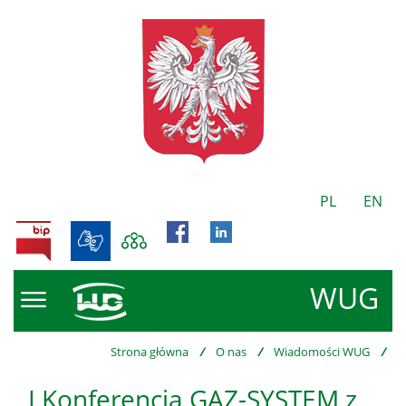
PL
EN
BIP
WUG
Strona główna
/
O nas
/
Wiadomości WUG
/
I Konferencja GAZ-SYSTEM z