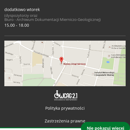
dodatkowo wtorek
(dyspozytorzy oraz
Biuro - Archiwum Dokumentacji Mierniczo-Geologicznej)
15.00 - 18.00
Deklaracja 
Polityka prywatności
Zastrzeżenia prawne
Nie pokazuj więcej