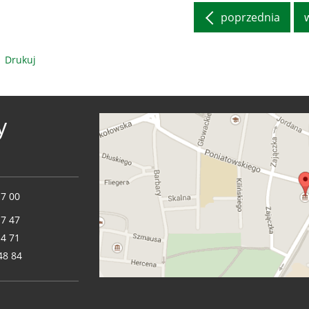
poprzednia
Drukuj
y
17 00
17 47
14 71
48 84