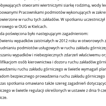
bywających otworami wiertniczymi siarkę rodzimą, wody lec
powanymi Pracownikami podmiotów wykonujących w zakresie
owierzone w ruchu tych zakładów. W spotkaniu uczestniczył
rowego w OUG w Kielcach.
da poświęcona było następującym zagadnieniom:
ówieniu wypadków zaistniałych w 2012 roku w otworowych z
trudnianiu podmiotów usługowych w ruchu zakładu górnicze
łaszaniu wypadków i niebezpiecznych zdarzeń właściwemu o
alifikacjom osób kierownictwa i dozoru ruchu zakładów górni
owadzeniu ruchu zakładu górniczego w świetle wymagań pla
sadom bezpiecznego prowadzenia ruchu zakładu górniczeg
zas spotkania omawiano także szereg zagadnień dotyczący
iczego w świetle regulacji określonych w ustawie z dnia 9 cz
icze.