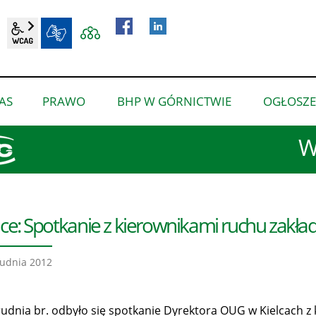
wcag2.1
BIP
AS
PRAWO
BHP W GÓRNICTWIE
OGŁOSZE
pokaż
pokaż
pokaż
podmenu
podmenu
podmenu
W
dla
dla
dla
“O
“Prawo”
“BHP
nas”
w
górnictwie”
lce: Spotkanie z kierownikami ruchu zakła
udnia 2012
rudnia br. odbyło się spotkanie Dyrektora OUG w Kielcach z