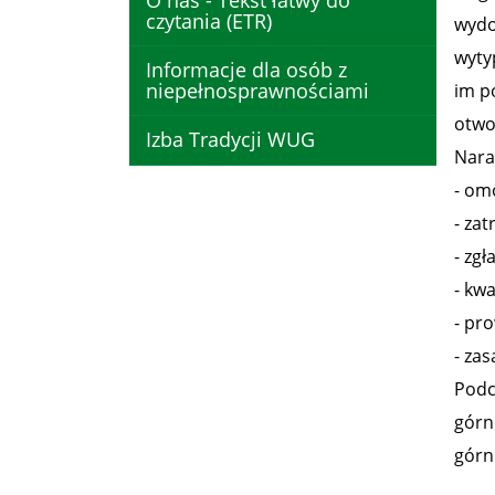
O nas - Tekst łatwy do
czytania (ETR)
wydo
wyty
Informacje dla osób z
niepełnosprawnościami
im p
otwo
Izba Tradycji WUG
Nara
- om
- za
- zg
- kw
- pr
- za
Podc
górn
górn