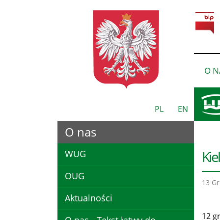
O N
PL
EN
O nas
Kie
WUG
OUG
13 Gr
Aktualności
12 g