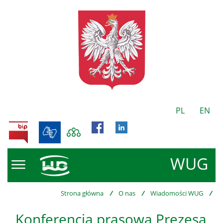
PL
EN
BIP
WUG
Strona główna
/
O nas
/
Wiadomości WUG
/
Konferencja prasowa Prezesa