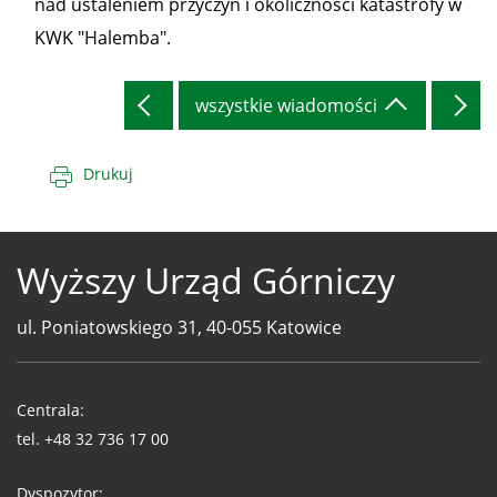
nad ustaleniem przyczyn i okoliczności katastrofy w
KWK "Halemba".
wszystkie wiadomości
Drukuj
Wyższy Urząd Górniczy
ul. Poniatowskiego 31, 40-055 Katowice
Telefony
WUG
Centrala:
tel.
+48 32 736 17 00
Dyspozytor: