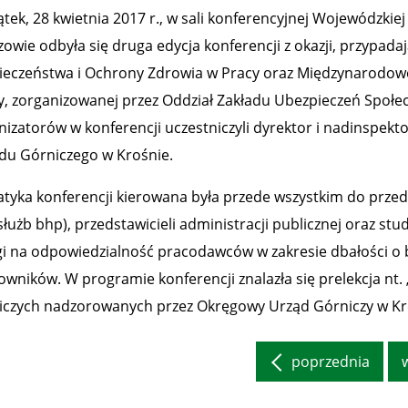
tek, 28 kwietnia 2017 r., w sali konferencyjnej Wojewódzkiej
zowie odbyła się druga edycja konferencji z okazji, przypad
ieczeństwa i Ochrony Zdrowia w Pracy oraz Międzynarodow
y, zorganizowanej przez Oddział Zakładu Ubezpieczeń Społe
nizatorów w konferencji uczestniczyli dyrektor i nadinspe
du Górniczego w Krośnie.
tyka konferencji kierowana była przede wszystkim do prze
łużb bhp), przedstawicieli administracji publicznej oraz stu
i na odpowiedzialność pracodawców w zakresie dbałości o b
owników. W programie konferencji znalazła się prelekcja nt
iczych nadzorowanych przez Okręgowy Urząd Górniczy w Kr
poprzednia