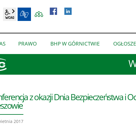
wcag2.1
BIP
AS
PRAWO
BHP W GÓRNICTWIE
OGŁOSZE
pokaż
pokaż
pokaż
podmenu
podmenu
podmenu
W
dla
dla
dla
“O
“Prawo”
“BHP
nas”
w
górnictwie”
ferencja z okazji Dnia Bezpieczeństwa i 
szowie
ietnia 2017