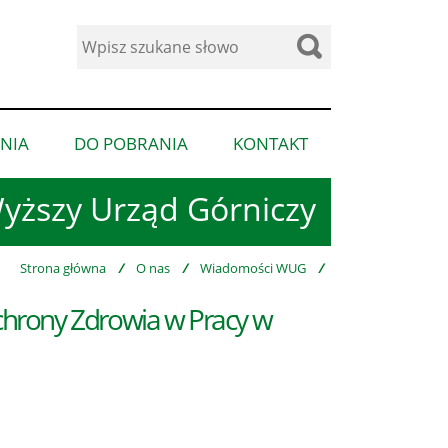
Wyszukaj
w
serwisie
NIA
DO POBRANIA
KONTAKT
pokaż
pokaż
pokaż
podmenu
podmenu
podmenu
yższy Urząd Górniczy
dla
dla
dla
“Ogłoszenia”
“Do
“Kontakt”
pobrania”
Strona główna
/
O nas
/
Wiadomości WUG
/
Ochrony Zdrowia w Pracy w