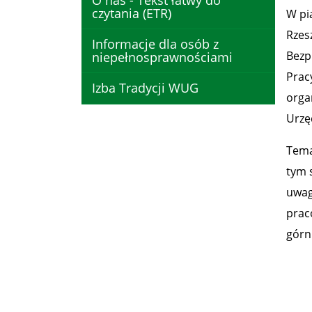
O nas - Tekst łatwy do
czytania (ETR)
W pią
Rzes
Informacje dla osób z
Bezp
niepełnosprawnościami
Prac
Izba Tradycji WUG
orga
Urzę
Tema
tym s
uwag
prac
górn