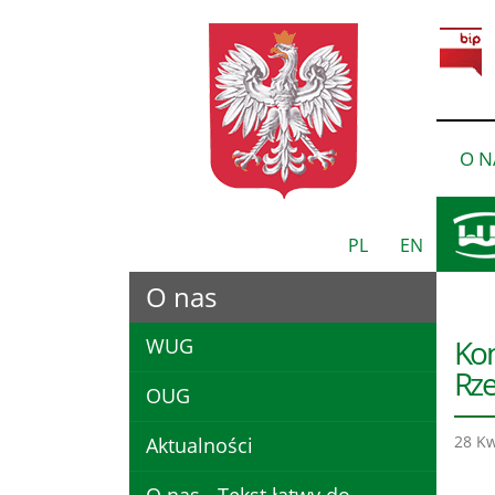
O N
PL
EN
O nas
Kon
WUG
Rze
OUG
28 Kw
Aktualności