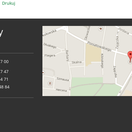
Drukuj
y
17 00
17 47
14 71
48 84