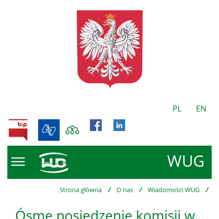
PL
EN
BIP
WUG
Strona główna
/
O nas
/
Wiadomości WUG
/
Ósme posiedzenie komisji w