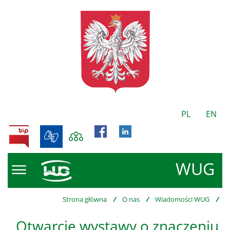
PL
EN
BIP
WUG
Strona główna
/
O nas
/
Wiadomości WUG
/
Otwarcie wystawy o znaczeniu