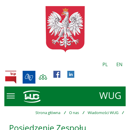
PL
EN
BIP
WUG
Strona główna
/
O nas
/
Wiadomości WUG
/
Posiedzenie Zespołu