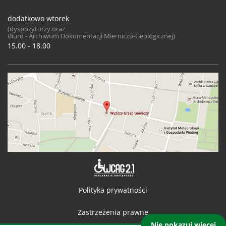
dodatkowo wtorek
(dyspozytorzy oraz
Biuro - Archiwum Dokumentacji Mierniczo-Geologicznej)
15.00 - 18.00
Deklaracja 
Polityka prywatności
Zastrzeżenia prawne
Nie pokazuj więcej