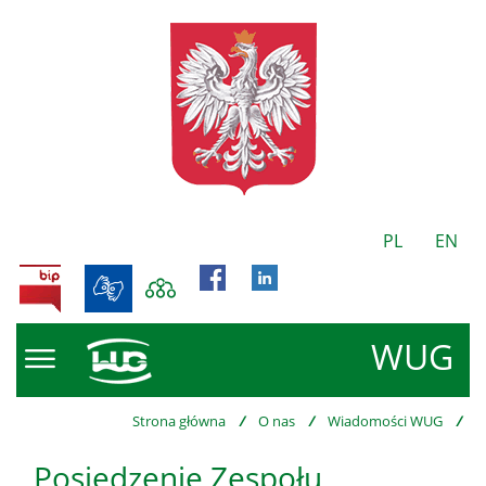
PL
EN
BIP
WUG
Strona główna
/
O nas
/
Wiadomości WUG
/
Posiedzenie Zespołu