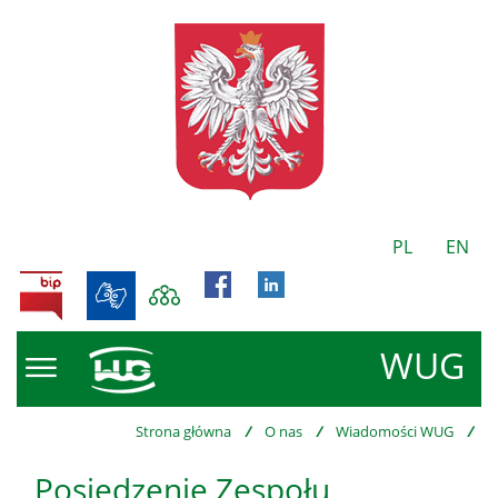
PL
EN
BIP
WUG
Strona główna
/
O nas
/
Wiadomości WUG
/
Posiedzenie Zespołu