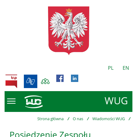
PL
EN
BIP
WUG
Strona główna
/
O nas
/
Wiadomości WUG
/
Posiedzenie Zespołu