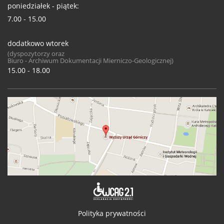
poniedziałek - piątek:
7.00 - 15.00
dodatkowo wtorek
(dyspozytorzy oraz
Biuro - Archiwum Dokumentacji Mierniczo-Geologicznej)
15.00 - 18.00
Deklaracja 
Polityka prywatności