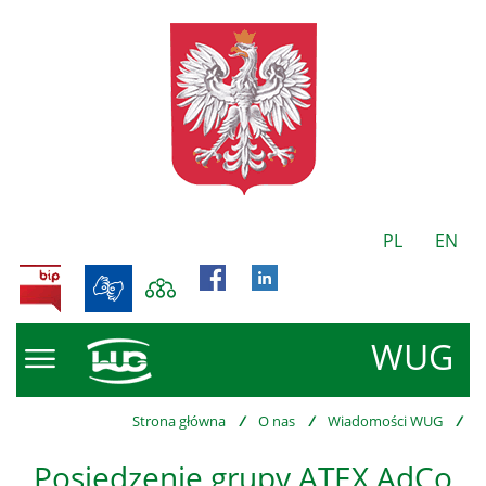
PL
EN
BIP
WUG
Strona główna
/
O nas
/
Wiadomości WUG
/
Posiedzenie grupy ATEX AdCo