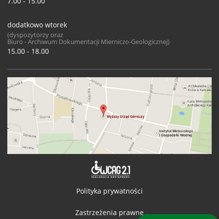
7.00 - 15.00
dodatkowo wtorek
(dyspozytorzy oraz
Biuro - Archiwum Dokumentacji Mierniczo-Geologicznej)
15.00 - 18.00
Deklaracja 
Polityka prywatności
Zastrzeżenia prawne