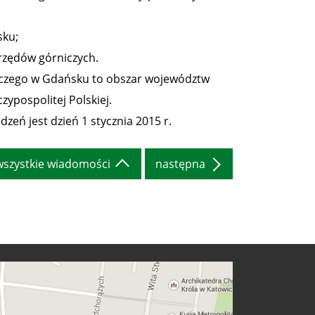
sku;
urzędów górniczych.
czego w Gdańsku to obszar województw
ypospolitej Polskiej.
eń jest dzień 1 stycznia 2015 r.
wszystkie wiadomości
następna