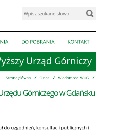
Wyszukaj
w
serwisie
NIA
DO POBRANIA
KONTAKT
pokaż
pokaż
pokaż
podmenu
podmenu
podmenu
yższy Urząd Górniczy
dla
dla
dla
“Ogłoszenia”
“Do
“Kontakt”
pobrania”
Strona główna
/
O nas
/
Wiadomości WUG
/
o Urzędu Górniczego w Gdańsku
 do uzgodnień, konsultacji publicznych i