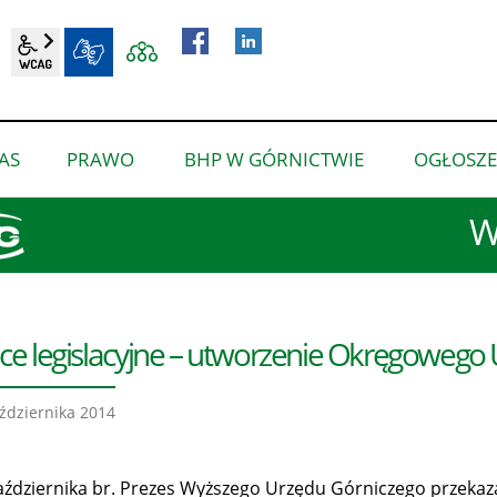
wcag2.1
BIP
AS
PRAWO
BHP W GÓRNICTWIE
OGŁOSZE
pokaż
pokaż
pokaż
podmenu
podmenu
podmenu
W
dla
dla
dla
“O
“Prawo”
“BHP
nas”
w
górnictwie”
ce legislacyjne – utworzenie Okręgoweg
ździernika 2014
aździernika br. Prezes Wyższego Urzędu Górniczego przekazał