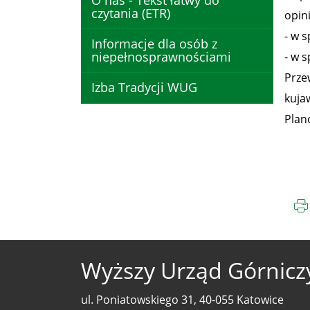
O nas - Tekst łatwy do
czytania (ETR)
opin
- w 
Informacje dla osób z
niepełnosprawnościami
- w 
Prze
Izba Tradycji WUG
kuja
Plan
Wyższy Urząd Górnicz
ul. Poniatowskiego 31, 40-055 Katowice