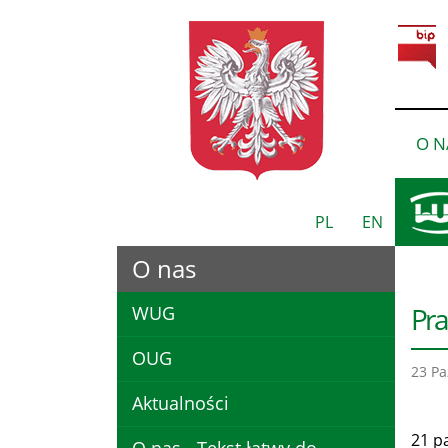
O N
PL
EN
O nas
Pra
WUG
OUG
23 Pa
Aktualności
21 p