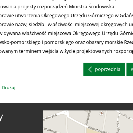
iowania projekty rozporządzeń Ministra Środowiska:
sprawie utworzenia Okręgowego Urzędu Górniczego w Gdań
sprawie nazw, siedzib i właściwości miejscowej okręgowych 
widywana właściwość miejscowa Okręgowego Urzędu Górni
wsko-pomorskiego i pomorskiego oraz obszary morskie Rzecz
owanym terminem wejścia w życie projektowanych rozporządz
poprzednia
Drukuj
y