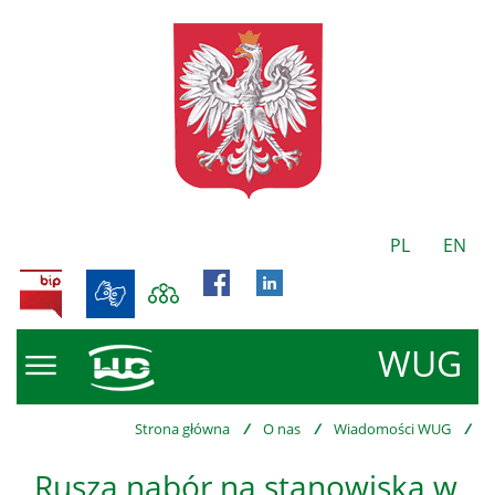
PL
EN
BIP
WUG
Strona główna
/
O nas
/
Wiadomości WUG
/
Rusza nabór na stanowiska w