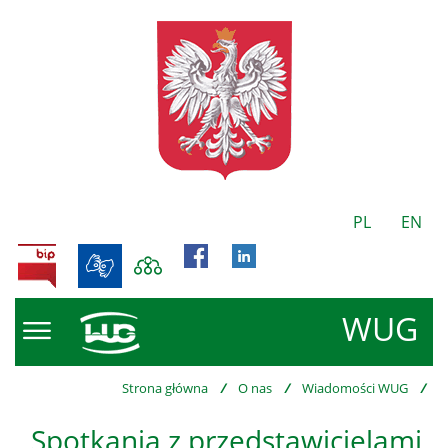
PL
EN
BIP
WUG
Strona główna
/
O nas
/
Wiadomości WUG
/
Spotkania z przedstawicielami