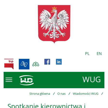
PL
EN
BIP
WUG
Strona główna
/
O nas
/
Wiadomości WUG
/
Spotkanie kierownictwa i