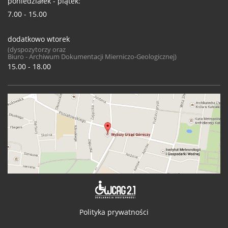
poniedziałek - piątek:
7.00 - 15.00
dodatkowo wtorek
(dyspozytorzy oraz
Biuro - Archiwum Dokumentacji Mierniczo-Geologicznej)
15.00 - 18.00
Deklaracja 
Polityka prywatności