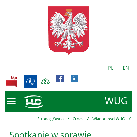
PL
EN
BIP
WUG
Strona główna
/
O nas
/
Wiadomości WUG
/
Spotkanie w sprawie