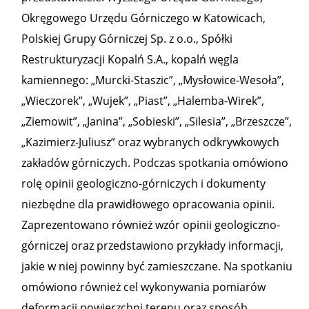
Okręgowego Urzędu Górniczego w Katowicach,
Polskiej Grupy Górniczej Sp. z o.o., Spółki
Restrukturyzacji Kopalń S.A., kopalń węgla
kamiennego: „Murcki-Staszic”, „Mysłowice-Wesoła”,
„Wieczorek”, „Wujek”, „Piast”, „Halemba-Wirek”,
„Ziemowit”, „Janina”, „Sobieski”, „Silesia”, „Brzeszcze”,
„Kazimierz-Juliusz” oraz wybranych odkrywkowych
zakładów górniczych. Podczas spotkania omówiono
rolę opinii geologiczno-górniczych i dokumenty
niezbędne dla prawidłowego opracowania opinii.
Zaprezentowano również wzór opinii geologiczno-
górniczej oraz przedstawiono przykłady informacji,
jakie w niej powinny być zamieszczane. Na spotkaniu
omówiono również cel wykonywania pomiarów
deformacji powierzchni terenu oraz sposób