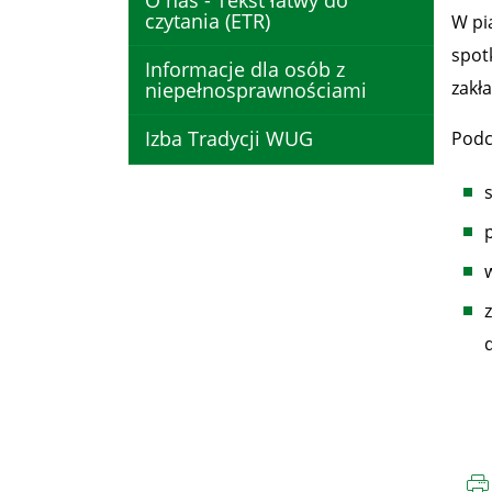
O nas - Tekst łatwy do
czytania (ETR)
W pi
spot
Informacje dla osób z
zakł
niepełnosprawnościami
Izba Tradycji WUG
Podc