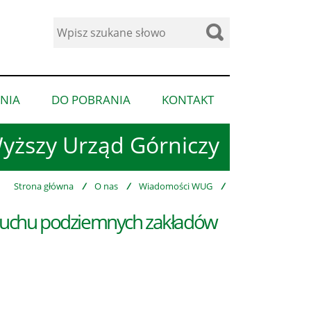
Wyszukaj
w
serwisie
NIA
DO POBRANIA
KONTAKT
pokaż
pokaż
pokaż
podmenu
podmenu
podmenu
yższy Urząd Górniczy
dla
dla
dla
“Ogłoszenia”
“Do
“Kontakt”
pobrania”
Strona główna
/
O nas
/
Wiadomości WUG
/
i ruchu podziemnych zakładów