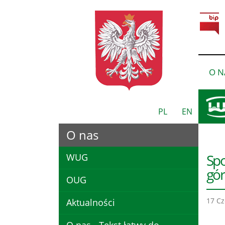
O N
PL
EN
O nas
Spo
WUG
gór
OUG
17 Cz
Aktualności