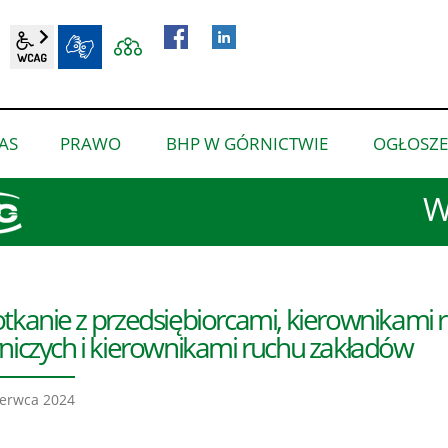
wcag2.1
BIP
AS
PRAWO
BHP W GÓRNICTWIE
OGŁOSZE
pokaż
pokaż
pokaż
podmenu
podmenu
podmenu
W
dla
dla
dla
“O
“Prawo”
“BHP
nas”
w
górnictwie”
tkanie z przedsiębiorcami, kierownikam
niczych i kierownikami ruchu zakładów
erwca 2024