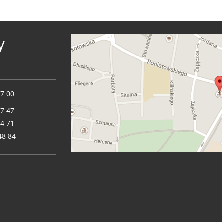
y
17 00
17 47
14 71
48 84