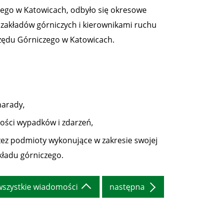
zego w Katowicach, odbyło się okresowe
zakładów górniczych i kierownikami ruchu
zędu Górniczego w Katowicach.
narady,
ności wypadków i zdarzeń,
zez podmioty wykonujące w zakresie swojej
kładu górniczego.
wszystkie wiadomości
następna