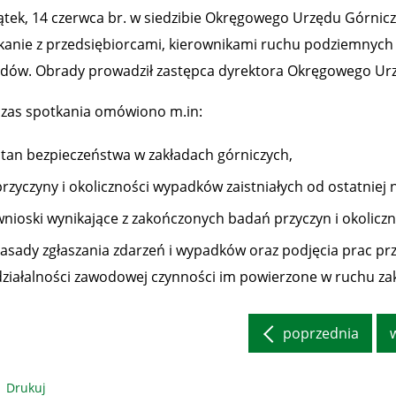
ątek, 14 czerwca br. w siedzibie Okręgowego Urzędu Górnic
kanie z przedsiębiorcami, kierownikami ruchu podziemnych 
adów. Obrady prowadził zastępca dyrektora Okręgowego Ur
zas spotkania omówiono m.in:
stan bezpieczeństwa w zakładach górniczych,
przyczyny i okoliczności wypadków zaistniałych od ostatniej 
wnioski wynikające z zakończonych badań przyczyn i okolicz
zasady zgłaszania zdarzeń i wypadków oraz podjęcia prac pr
działalności zawodowej czynności im powierzone w ruchu za
poprzednia
Drukuj