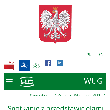
PL
EN
BIP
WUG
Strona główna
/
O nas
/
Wiadomości WUG
/
Spotkanie z przedstawicielami