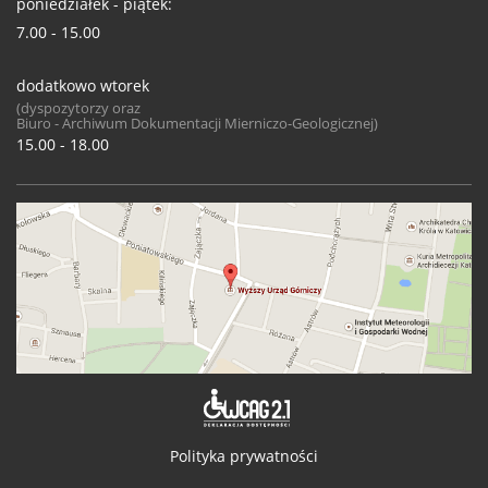
poniedziałek - piątek:
7.00 - 15.00
dodatkowo wtorek
(dyspozytorzy oraz
Biuro - Archiwum Dokumentacji Mierniczo-Geologicznej)
15.00 - 18.00
Deklaracja 
Polityka prywatności