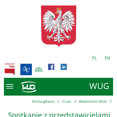
PL
EN
BIP
WUG
Strona główna
/
O nas
/
Wiadomości WUG
/
Spotkanie z przedstawicielami