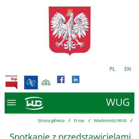
PL
EN
BIP
WUG
Strona główna
/
O nas
/
Wiadomości WUG
/
Spotkanie z przedstawicielami