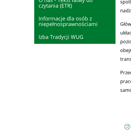
O nas - Tekst łatwy do
spot
czytania (ETR)
nadz
Informacje dla osób z
niepełnosprawnościami
Głów
ukła
Izba Tradycji WUG
pozi
obej
tran
Prze
prac
samo