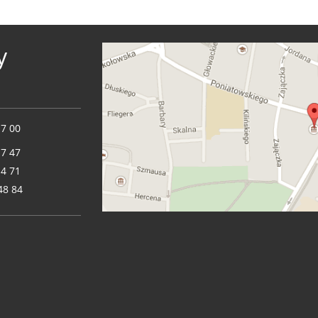
y
17 00
17 47
14 71
48 84