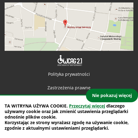
Deklaracja 
Polityka prywatności
Zastrzeżenia prawne
Nie pokazuj więcej
Kontakt
TA WITRYNA UŻYWA COOKIE.
Przeczytaj więcej
dlaczego
używamy cookie oraz jak zmienić ustawienia przeglądarki
Mapa witryny
odnośnie plików cookie.
Korzystając ze strony wyrażasz zgodę na używanie cookie,
projekt: IntraCOM.pl
zgodnie z aktualnymi ustawieniami przeglądarki.