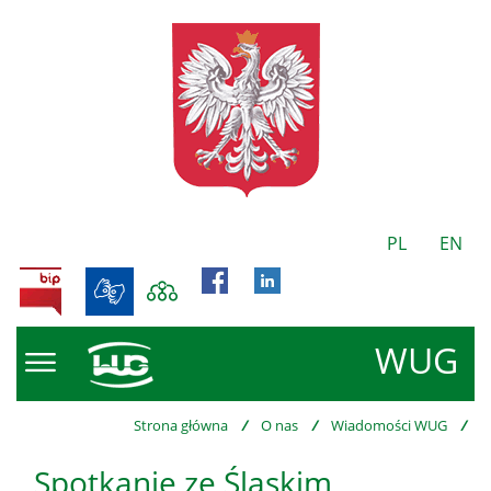
PL
EN
BIP
WUG
Strona główna
/
O nas
/
Wiadomości WUG
/
Spotkanie ze Śląskim