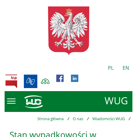
PL
EN
BIP
WUG
Strona główna
/
O nas
/
Wiadomości WUG
/
Stan wypadkowości w