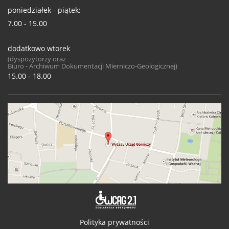
poniedziałek - piątek:
7.00 - 15.00
dodatkowo wtorek
(dyspozytorzy oraz
Biuro - Archiwum Dokumentacji Mierniczo-Geologicznej)
15.00 - 18.00
Deklaracja 
Polityka prywatności