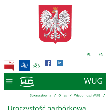
PL
EN
BIP
WUG
Strona główna
/
O nas
/
Wiadomości WUG
/
Uroczystość barbórkowa