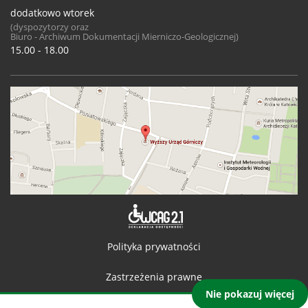
dodatkowo wtorek
(dyspozytorzy oraz
Biuro - Archiwum Dokumentacji Mierniczo-Geologicznej)
15.00 - 18.00
Deklaracja 
Polityka prywatności
Zastrzeżenia prawne
Nie pokazuj więcej
Kontakt