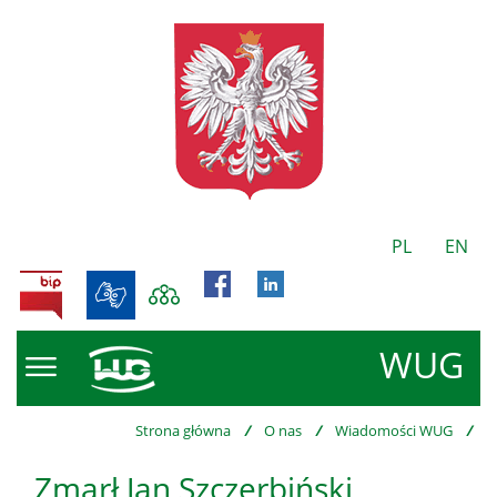
PL
EN
BIP
WUG
Strona główna
/
O nas
/
Wiadomości WUG
/
Zmarł Jan Szczerbiński,