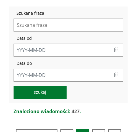
Szukana fraza
Data od
Data do
Lista
Znaleziono wiadomości:
427
.
aktualności