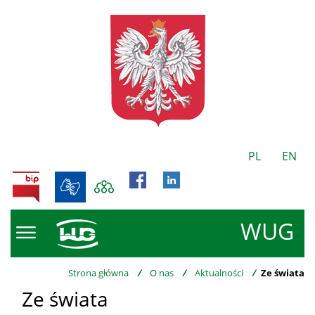
PL
EN
BIP
WUG
Strona główna
/
O nas
/
Aktualności
/
Ze świata
Ze świata