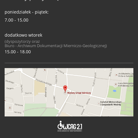
poniedziałek - piątek:
7.00 - 15.00
dodatkowo wtorek
(dyspozytorzy oraz
Biuro - Archiwum Dokumentacji Mierniczo-Geologicznej)
15.00 - 18.00
Deklaracja 