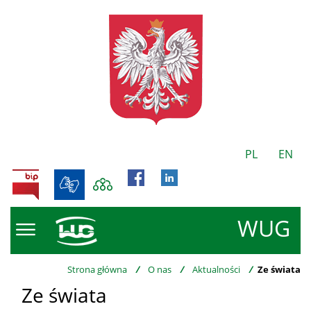
PL
EN
BIP
WUG
Strona główna
/
O nas
/
Aktualności
/
Ze świata
Ze świata