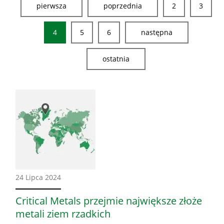
pierwsza
poprzednia
2
3
4
5
6
następna
ostatnia
Ze
24 Lipca 2024
świata
Critical Metals przejmie największe złoże
metali ziem rzadkich