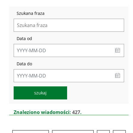
Szukana fraza
Data od
Data do
Lista
Znaleziono wiadomości:
427
.
aktualności