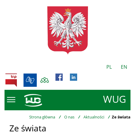
PL
EN
BIP
WUG
Strona główna
/
O nas
/
Aktualności
/
Ze świata
Ze świata