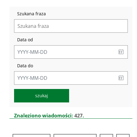
Szukana fraza
Data od
Data do
Lista
Znaleziono wiadomości:
427
.
aktualności