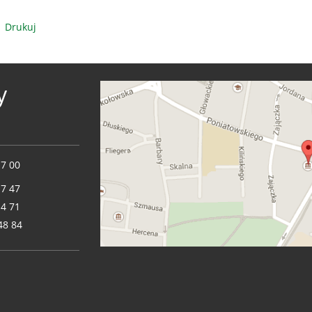
Drukuj
y
17 00
17 47
14 71
48 84