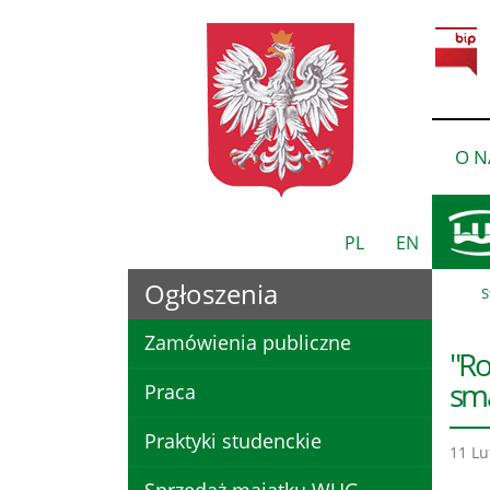
O N
PL
EN
Ogłoszenia
S
Zamówienia publiczne
"Ro
sm
Praca
Praktyki studenckie
11 Lu