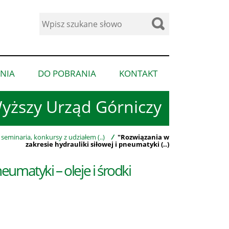
Wyszukaj
w
serwisie
NIA
DO POBRANIA
KONTAKT
pokaż
pokaż
pokaż
podmenu
podmenu
podmenu
yższy Urząd Górniczy
dla
dla
dla
“Ogłoszenia”
“Do
“Kontakt”
pobrania”
 seminaria, konkursy z udziałem (..)
/
"Rozwiązania w
zakresie hydrauliki siłowej i pneumatyki (..)
eumatyki – oleje i środki