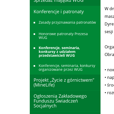
Sprzedaż majątku WUG
W dn
Konferencje i patronaty
maszy
Zasady przyznawania patronatów
Dyre
sesj
Honorowe patronaty Prezesa
WUG
Orga
Konferencje, seminaria,
konkursy z udziałem
Obra
przedstawicieli WUG
Konferencje, seminaria, konkursy
organizowane przez WUG
• now
• na
Projekt „Życie z górnictwem”
(MineLife)
• śr
• roz
Ogłoszenia Zakładowego
Funduszu Świadczeń
Socjalnych