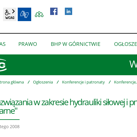
wcag2.1
BIP
AS
PRAWO
BHP W GÓRNICTWIE
OGŁOSZE
pokaż
pokaż
pokaż
podmenu
podmenu
podmenu
W
dla
dla
dla
“O
“Prawo”
“BHP
nas”
w
trona główna
/
Ogłoszenia
/
Konferencje i patronaty
/
Konferencje,
górnictwie”
związania w zakresie hydrauliki siłowej i pn
arne"
tego 2008