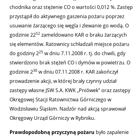
chodnika oraz stężenie CO o wartości 0,012 %. Zastęp
przystąpił do aktywnego gaszenia pożaru poprzez
usuwanie żarzącego się węgla i zlewanie go wodą. O
52
godzinie 22
zameldowano KAR o braku żarzących
się elementów. Ratownicy schładzali miejsce pożaru
25
do godziny 2
w dniu 7.11.2008 r. tj. do chwili, gdy
stwierdzono brak stężeń CO i dymów w powietrzu. O
30
godzinie 2
w dniu 07.11.2008 r. KAR zakończył
prowadzenie akcji, w której brały czynny udział
zastępy własne JSW S.A. KWK „Pniówek” oraz zastępy
Okręgowej Stacji Ratownictwa Górniczego w
Wodzisławiu Śląskim. Nadzór nad akcją sprawował
Okręgowy Urząd Górniczy w Rybniku.
Prawdopodobną przyczyną pożaru
było zapalenie