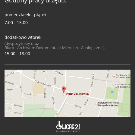
Godziny pracy urzędu:
poniedziałek - piątek:
7.00 - 15.00
dodatkowo wtorek
(dyspozytorzy oraz
Biuro - Archiwum Dokumentacji Mierniczo-Geologicznej)
15.00 - 18.00
Deklaracja 