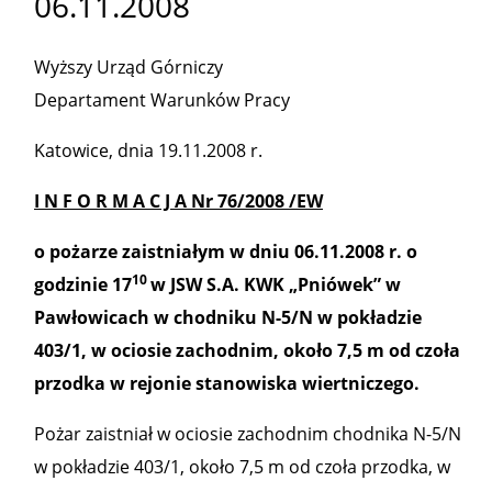
06.11.2008
Wyższy Urząd Górniczy
Departament Warunków Pracy
Katowice, dnia 19.11.2008 r.
I N F O R M A C J A Nr 76/2008 /EW
o pożarze zaistniałym w dniu 06.11.2008 r. o
10
godzinie 17
w JSW S.A. KWK „Pniówek” w
Pawłowicach w chodniku N-5/N w pokładzie
403/1, w ociosie zachodnim, około 7,5 m od czoła
przodka w rejonie stanowiska wiertniczego.
Pożar zaistniał w ociosie zachodnim chodnika N-5/N
w pokładzie 403/1, około 7,5 m od czoła przodka, w