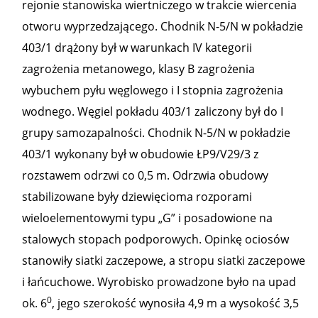
rejonie stanowiska wiertniczego w trakcie wiercenia
otworu wyprzedzającego. Chodnik N-5/N w pokładzie
403/1 drążony był w warunkach IV kategorii
zagrożenia metanowego, klasy B zagrożenia
wybuchem pyłu węglowego i I stopnia zagrożenia
wodnego. Węgiel pokładu 403/1 zaliczony był do I
grupy samozapalności. Chodnik N-5/N w pokładzie
403/1 wykonany był w obudowie ŁP9/V29/3 z
rozstawem odrzwi co 0,5 m. Odrzwia obudowy
stabilizowane były dziewięcioma rozporami
wieloelementowymi typu „G” i posadowione na
stalowych stopach podporowych. Opinkę ociosów
stanowiły siatki zaczepowe, a stropu siatki zaczepowe
i łańcuchowe. Wyrobisko prowadzone było na upad
0
ok. 6
, jego szerokość wynosiła 4,9 m a wysokość 3,5