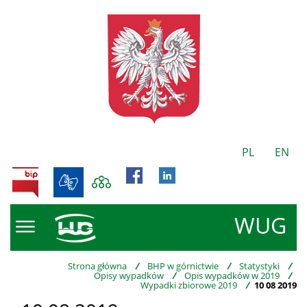
PL
EN
BIP
WUG
Strona główna
/
BHP w górnictwie
/
Statystyki
/
Opisy wypadków
/
Opis wypadków w 2019
/
Wypadki zbiorowe 2019
/
10 08 2019