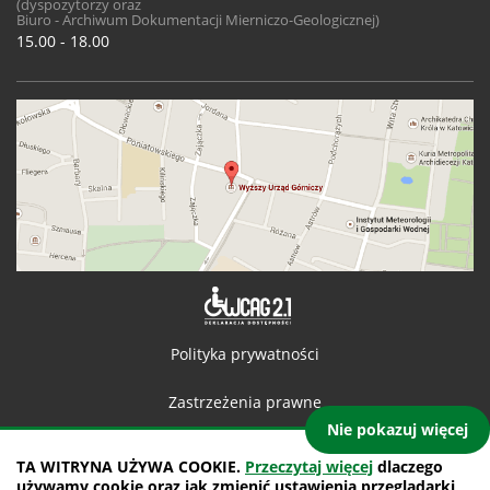
(dyspozytorzy oraz
Biuro - Archiwum Dokumentacji Mierniczo-Geologicznej)
15.00 - 18.00
Deklaracja 
Polityka prywatności
Zastrzeżenia prawne
Nie pokazuj więcej
Kontakt
TA WITRYNA UŻYWA COOKIE.
Przeczytaj więcej
dlaczego
używamy cookie oraz jak zmienić ustawienia przeglądarki