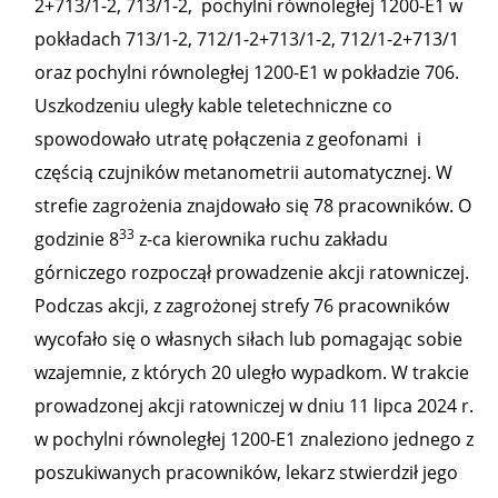
2+713/1-2, 713/1-2, pochylni równoległej 1200-E1 w
pokładach 713/1-2, 712/1-2+713/1-2, 712/1-2+713/1
oraz pochylni równoległej 1200-E1 w pokładzie 706.
Uszkodzeniu uległy kable teletechniczne co
spowodowało utratę połączenia z geofonami i
częścią czujników metanometrii automatycznej. W
strefie zagrożenia znajdowało się 78 pracowników. O
33
godzinie 8
z-ca kierownika ruchu zakładu
górniczego rozpoczął prowadzenie akcji ratowniczej.
Podczas akcji, z zagrożonej strefy 76 pracowników
wycofało się o własnych siłach lub pomagając sobie
wzajemnie, z których 20 uległo wypadkom. W trakcie
prowadzonej akcji ratowniczej w dniu 11 lipca 2024 r.
w pochylni równoległej 1200-E1 znaleziono jednego z
poszukiwanych pracowników, lekarz stwierdził jego