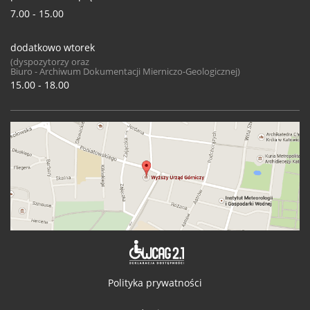
7.00 - 15.00
dodatkowo wtorek
(dyspozytorzy oraz
Biuro - Archiwum Dokumentacji Mierniczo-Geologicznej)
15.00 - 18.00
Deklaracja 
Polityka prywatności