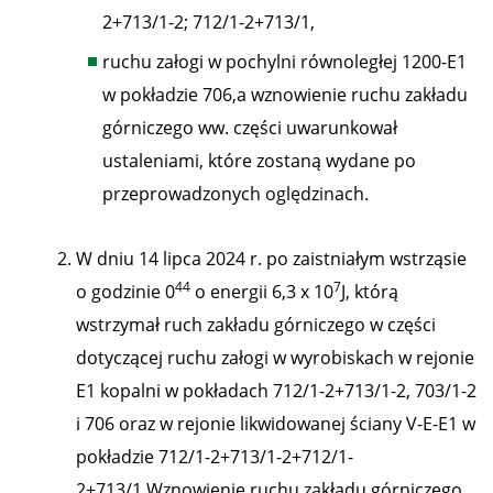
2+713/1-2; 712/1-2+713/1,
ruchu załogi w pochylni równoległej 1200-E1
w pokładzie 706,a wznowienie ruchu zakładu
górniczego ww. części uwarunkował
ustaleniami, które zostaną wydane po
przeprowadzonych oględzinach.
W dniu 14 lipca 2024 r. po zaistniałym wstrząsie
44
7
o godzinie 0
o energii 6,3 x 10
J, którą
wstrzymał ruch zakładu górniczego w części
dotyczącej ruchu załogi w wyrobiskach w rejonie
E1 kopalni w pokładach 712/1-2+713/1-2, 703/1-2
i 706 oraz w rejonie likwidowanej ściany V-E-E1 w
pokładzie 712/1-2+713/1-2+712/1-
2+713/1.Wznowienie ruchu zakładu górniczego