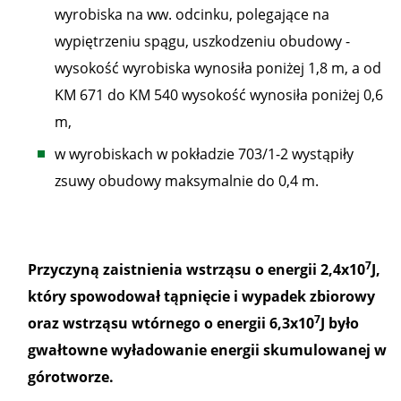
wyrobiska na ww. odcinku, polegające na
wypiętrzeniu spągu, uszkodzeniu obudowy -
wysokość wyrobiska wynosiła poniżej 1,8 m, a od
KM 671 do KM 540 wysokość wynosiła poniżej 0,6
m,
w wyrobiskach w pokładzie 703/1-2 wystąpiły
zsuwy obudowy maksymalnie do 0,4 m.
7
Przyczyną zaistnienia wstrząsu o energii 2,4x10
J,
który spowodował tąpnięcie i wypadek zbiorowy
7
oraz wstrząsu wtórnego o energii 6,3x10
J było
gwałtowne wyładowanie energii skumulowanej w
górotworze.