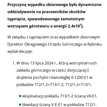
Przyczyną wypadku zbiorowego było dynamiczne
oddziaływanie na pracowników skutków
tąpnięcia, spowodowanego samoistnym
7
wstrząsem górotworu o energii 2,4x10
J.
W związku z tąpnięciem oraz wypadkiem zbiorowym
Dyrektor Okręgowego Urzędu Górniczego w Rybniku
wydał decyzje:
W dniu 13 lipca 2024 r., którą wstrzymał ruch
zakładu górniczego w części dotyczącej:
drążenia pochylni równoległej II-1200-E1 w
pokładzie 712/1-2+713/1-2; 712/1-2+713/1,
eksploatacji pokładu 713/1-2 ścianą VII-E1,
likwidacji ściany V-E-E1 w pokładzie 712/1-