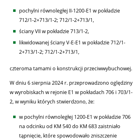
pochylni równoległej II-1200-E1 w pokładzie
712/1-2+713/1-2; 712/1-2+713/1,
ściany VII w pokładzie 713/1-2,
likwidowanej ściany V-E-E1 w pokładzie 712/1-
2+713/1-2; 712/1-2+713/1,
czteroma tamami o konstrukcji przeciwwybuchowej.
W dniu 6 sierpnia 2024 r. przeprowadzono oględziny
w wyrobiskach w rejonie E1 w pokładach 706 i 703/1-
2, w wyniku których stwierdzono, że:
w pochylni równoległej 1200-E1 w pokładzie 706
na odcinku od KM 540 do KM 683 zaistniało
tąpnięcie, które spowodowało zniszczenie