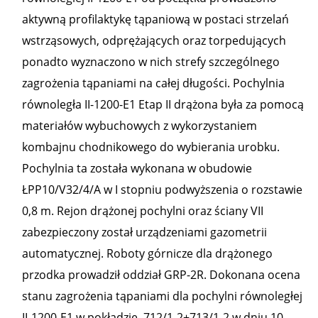
aktywną profilaktykę tąpaniową w postaci strzelań
wstrząsowych, odprężających oraz torpedujących
ponadto wyznaczono w nich strefy szczególnego
zagrożenia tąpaniami na całej długości. Pochylnia
równoległa II-1200-E1 Etap II drążona była za pomocą
materiałów wybuchowych z wykorzystaniem
kombajnu chodnikowego do wybierania urobku.
Pochylnia ta została wykonana w obudowie
ŁPP10/V32/4/A w I stopniu podwyższenia o rozstawie
0,8 m. Rejon drążonej pochylni oraz ściany VII
zabezpieczony został urządzeniami gazometrii
automatycznej. Roboty górnicze dla drążonego
przodka prowadził oddział GRP-2R. Dokonana ocena
stanu zagrożenia tąpaniami dla pochylni równoległej
II-1200-E1 w pokładzie, 712/1-2+713/1-2 w dniu 10