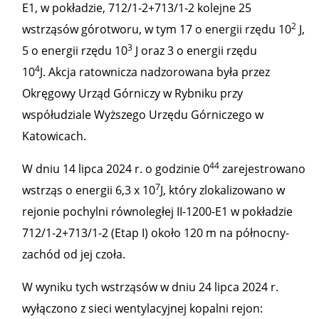
E1, w pokładzie, 712/1-2+713/1-2 kolejne 25
2
wstrząsów górotworu, w tym 17 o energii rzędu 10
J,
3
5 o energii rzędu 10
J oraz 3 o energii rzędu
4
10
J. Akcja ratownicza nadzorowana była przez
Okręgowy Urząd Górniczy w Rybniku przy
współudziale Wyższego Urzędu Górniczego w
Katowicach.
44
W dniu 14 lipca 2024 r. o godzinie 0
zarejestrowano
7
wstrząs o energii 6,3 x 10
J, który zlokalizowano w
rejonie pochylni równoległej II-1200-E1 w pokładzie
712/1-2+713/1-2 (Etap I) około 120 m na północny-
zachód od jej czoła.
W wyniku tych wstrząsów w dniu 24 lipca 2024 r.
wyłączono z sieci wentylacyjnej kopalni rejon: