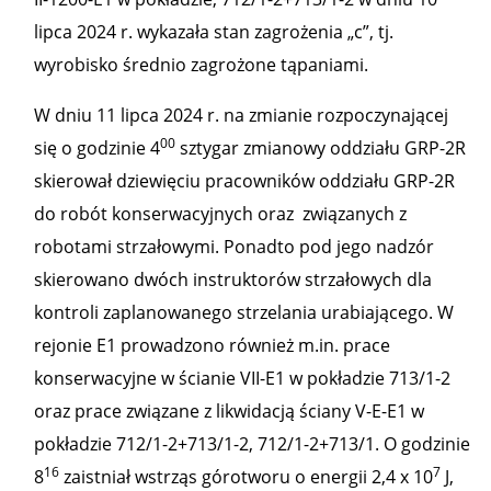
lipca 2024 r. wykazała stan zagrożenia „c”, tj.
wyrobisko średnio zagrożone tąpaniami.
W dniu 11 lipca 2024 r. na zmianie rozpoczynającej
00
się o godzinie 4
sztygar zmianowy oddziału GRP-2R
skierował dziewięciu pracowników oddziału GRP-2R
do robót konserwacyjnych oraz związanych z
robotami strzałowymi. Ponadto pod jego nadzór
skierowano dwóch instruktorów strzałowych dla
kontroli zaplanowanego strzelania urabiającego. W
rejonie E1 prowadzono również m.in. prace
konserwacyjne w ścianie VII-E1 w pokładzie 713/1-2
oraz prace związane z likwidacją ściany V-E-E1 w
pokładzie 712/1-2+713/1-2, 712/1-2+713/1. O godzinie
16
7
8
zaistniał wstrząs górotworu o energii 2,4 x 10
J,