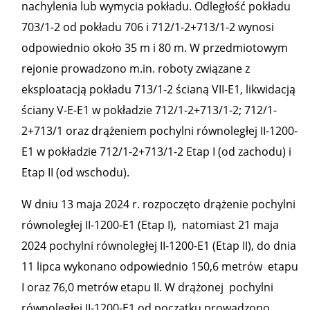
nachylenia lub wymycia pokładu. Odległość pokładu
703/1-2 od pokładu 706 i 712/1-2+713/1-2 wynosi
odpowiednio około 35 m i 80 m. W przedmiotowym
rejonie prowadzono m.in. roboty związane z
eksploatacją pokładu 713/1-2 ścianą VII-E1, likwidacją
ściany V-E-E1 w pokładzie 712/1-2+713/1-2; 712/1-
2+713/1 oraz drążeniem pochylni równoległej II-1200-
E1 w pokładzie 712/1-2+713/1-2 Etap I (od zachodu) i
Etap II (od wschodu).
W dniu 13 maja 2024 r. rozpoczęto drążenie pochylni
równoległej II-1200-E1 (Etap I), natomiast 21 maja
2024 pochylni równoległej II-1200-E1 (Etap II), do dnia
11 lipca wykonano odpowiednio 150,6 metrów etapu
I oraz 76,0 metrów etapu II. W drążonej pochylni
równoległej II-1200-E1 od początku prowadzono