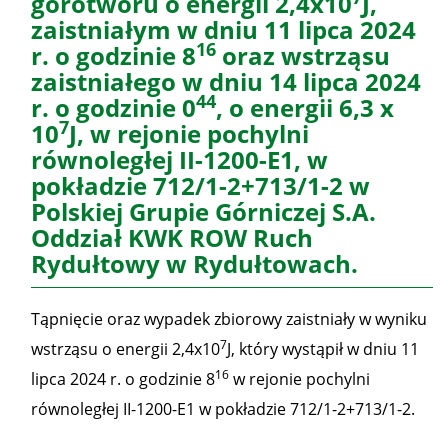
górotworu o energii 2,4x10
J,
zaistniałym w dniu 11 lipca 2024
16
r. o godzinie 8
oraz wstrząsu
zaistniałego w dniu 14 lipca 2024
44
r. o godzinie 0
, o energii 6,3 x
7
10
J, w rejonie pochylni
równoległej II-1200-E1, w
pokładzie 712/1-2+713/1-2 w
Polskiej Grupie Górniczej S.A.
Oddział KWK ROW Ruch
Rydułtowy w Rydułtowach.
Tąpnięcie oraz wypadek zbiorowy zaistniały w wyniku
7
wstrząsu o energii 2,4x10
J, który wystąpił w dniu 11
16
lipca 2024 r. o godzinie 8
w rejonie pochylni
równoległej II-1200-E1 w pokładzie 712/1-2+713/1-2.