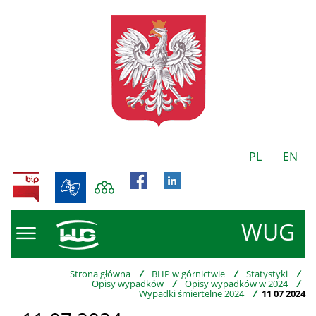
PL
EN
BIP
WUG
Strona główna
/
BHP w górnictwie
/
Statystyki
/
Opisy wypadków
/
Opisy wypadków w 2024
/
Wypadki śmiertelne 2024
/
11 07 2024