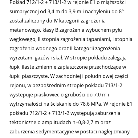
Pokład 712/1-2 + 713/1-2 w rejonie E1 o miąższości
sumarycznej od 3,4 m do 3,9 m i nachyleniu do 8°
został zaliczony do IV kategorii zagrożenia
metanowego, klasy B zagrożenia wybuchem pyłu
węglowego, II stopnia zagrożenia tąpaniami, I stopnia
zagrożenia wodnego oraz II kategorii zagrożenia
wyrzutami gazów i skał. W stropie pokładu zalegają
łupki ilaste zmiennie zapiaszczone przechodzące w
łupki piaszczyste. W zachodniej i południowej części
rejonu, w bezpośrednim stropie pokładu 713/1-2
występuje piaskowiec o grubości do 7,0 m i
wytrzymałości na ściskanie do 78,6 MPa. W rejonie E1
pokładu 712/1-2 + 713/1-2 występują zaburzenia
tektoniczne o amplitudach h=0,8-2,7 m oraz
zaburzenia sedymentacyjne w postaci nagłej zmiany