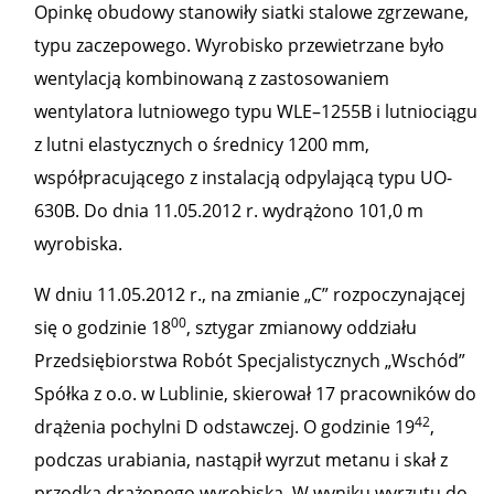
Opinkę obudowy stanowiły siatki stalowe zgrzewane,
typu zaczepowego. Wyrobisko przewietrzane było
wentylacją kombinowaną z zastosowaniem
wentylatora lutniowego typu WLE–1255B i lutniociągu
z lutni elastycznych o średnicy 1200 mm,
współpracującego z instalacją odpylającą typu UO-
630B. Do dnia 11.05.2012 r. wydrążono 101,0 m
wyrobiska.
W dniu 11.05.2012 r., na zmianie „C” rozpoczynającej
00
się o godzinie 18
, sztygar zmianowy oddziału
Przedsiębiorstwa Robót Specjalistycznych „Wschód”
Spółka z o.o. w Lublinie, skierował 17 pracowników do
42
drążenia pochylni D odstawczej. O godzinie 19
,
podczas urabiania, nastąpił wyrzut metanu i skał z
przodka drążonego wyrobiska. W wyniku wyrzutu do