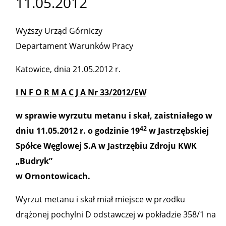
11.05.2012
Wyższy Urząd Górniczy
Departament Warunków Pracy
Katowice, dnia 21.05.2012 r.
I N F O R M A C J A Nr 33/2012/EW
w sprawie wyrzutu metanu i skał, zaistniałego w
42
dniu 11.05.2012 r. o godzinie 19
w Jastrzębskiej
Spółce Węglowej S.A w Jastrzębiu Zdroju KWK
„Budryk”
w Ornontowicach.
Wyrzut metanu i skał miał miejsce w przodku
drążonej pochylni D odstawczej w pokładzie 358/1 na