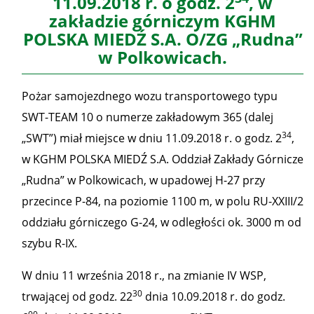
11.09.2018 r. o godz. 2
, w
zakładzie górniczym KGHM
POLSKA MIEDŹ S.A. O/ZG „Rudna”
w Polkowicach.
Pożar samojezdnego wozu transportowego typu
SWT-TEAM 10 o numerze zakładowym 365 (dalej
34
„SWT”) miał miejsce w dniu 11.09.2018 r. o godz. 2
,
w KGHM POLSKA MIEDŹ S.A. Oddział Zakłady Górnicze
„Rudna” w Polkowicach, w upadowej H-27 przy
przecince P-84, na poziomie 1100 m, w polu RU-XXIII/2
oddziału górniczego G-24, w odległości ok. 3000 m od
szybu R-IX.
W dniu 11 września 2018 r., na zmianie IV WSP,
30
trwającej od godz. 22
dnia 10.09.2018 r. do godz.