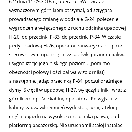
00
6
dnia 11.09.2018 r., operator SWT wraz z
wyznaczonym górnikiem otrzymał, od sztygara
prowadzącego zmianę w oddziale G-24, polecenie
wygrodzenia wyłączonego z ruchu odcinka upadowej
H-26, od przecinki P-83, do przecinki P-84. W czasie
jazdy upadową H-26, operator zauważył na pulpicie
sterowniczym opadnięcie wskazówki poziomu paliwa
i sygnalizację jego niskiego poziomu (pomimo
obecności połowy ilości paliwa w zbiorniku),
a następnie, jadąc przecinką P-84, poczuł drażniące
dymy. Skręcił w upadową H-27, wyłączył silnik i wraz z
górnikiem opuścił kabinę operatora. Po wyjściu z
kabiny, zauważył płomień wydostający się z tylnej
części pojazdu na wysokości zbiornika paliwa, pod
platformą pasażerską. Nie uruchomił stałej instalacji