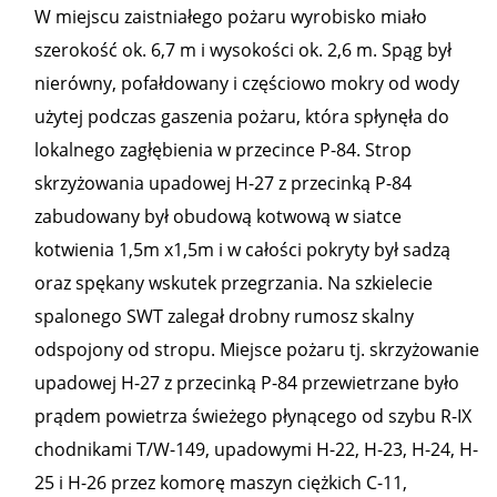
W miejscu zaistniałego pożaru wyrobisko miało
szerokość ok. 6,7 m i wysokości ok. 2,6 m. Spąg był
nierówny, pofałdowany i częściowo mokry od wody
użytej podczas gaszenia pożaru, która spłynęła do
lokalnego zagłębienia w przecince P-84. Strop
skrzyżowania upadowej H-27 z przecinką P-84
zabudowany był obudową kotwową w siatce
kotwienia 1,5m x1,5m i w całości pokryty był sadzą
oraz spękany wskutek przegrzania. Na szkielecie
spalonego SWT zalegał drobny rumosz skalny
odspojony od stropu. Miejsce pożaru tj. skrzyżowanie
upadowej H-27 z przecinką P-84 przewietrzane było
prądem powietrza świeżego płynącego od szybu R-IX
chodnikami T/W-149, upadowymi H-22, H-23, H-24, H-
25 i H-26 przez komorę maszyn ciężkich C-11,