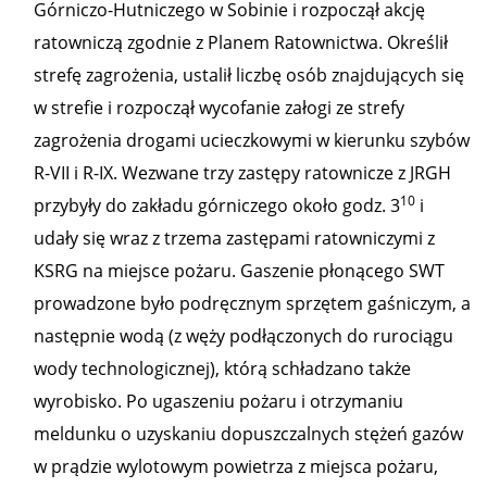
Górniczo-Hutniczego w Sobinie i rozpoczął akcję
ratowniczą zgodnie z Planem Ratownictwa. Określił
strefę zagrożenia, ustalił liczbę osób znajdujących się
w strefie i rozpoczął wycofanie załogi ze strefy
zagrożenia drogami ucieczkowymi w kierunku szybów
R-VII i R-IX. Wezwane trzy zastępy ratownicze z JRGH
10
przybyły do zakładu górniczego około godz. 3
i
udały się wraz z trzema zastępami ratowniczymi z
KSRG na miejsce pożaru. Gaszenie płonącego SWT
prowadzone było podręcznym sprzętem gaśniczym, a
następnie wodą (z węży podłączonych do rurociągu
wody technologicznej), którą schładzano także
wyrobisko. Po ugaszeniu pożaru i otrzymaniu
meldunku o uzyskaniu dopuszczalnych stężeń gazów
w prądzie wylotowym powietrza z miejsca pożaru,