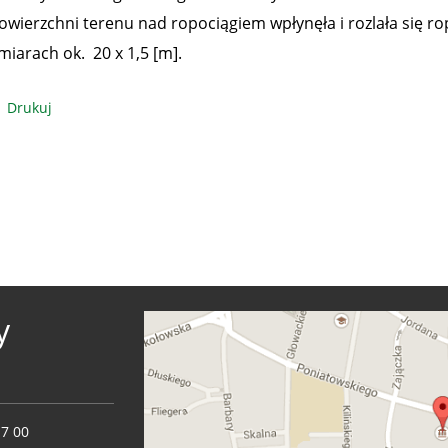
owierzchni terenu nad ropociągiem wpłynęła i rozlała się rop
miarach ok. 20 x 1,5 [m].
Drukuj
y
17 00