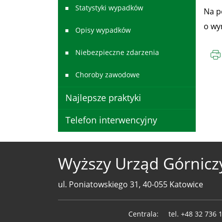
Statystyki wypadków
Na p
o wy
Opisy wypadków
Niebezpieczne zdarzenia
Choroby zawodowe
Najlepsze praktyki
Telefon interwencyjny
Wyższy Urząd Górnicz
ul. Poniatowskiego 31, 40-055 Katowice
Telefony
Centrala:
tel.
+48 32 736 
WUG