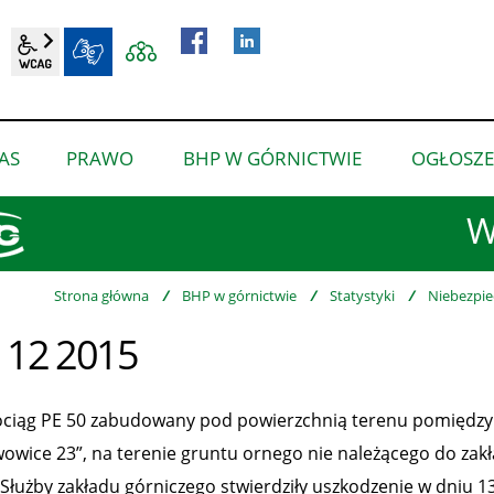
wcag2.1
BIP
AS
PRAWO
BHP W GÓRNICTWIE
OGŁOSZE
pokaż
pokaż
pokaż
podmenu
podmenu
podmenu
W
dla
dla
dla
“O
“Prawo”
“BHP
nas”
w
Strona główna
/
BHP w górnictwie
/
Statystyki
/
Niebezpie
górnictwie”
 12 2015
ciąg PE 50 zabudowany pod powierzchnią terenu pomiędzy
wowice 23”, na terenie gruntu ornego nie należącego do zak
 Służby zakładu górniczego stwierdziły uszkodzenie w dniu 13