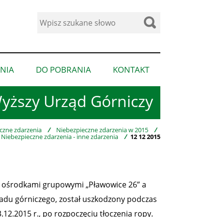
Wyszukaj
w
serwisie
NIA
DO POBRANIA
KONTAKT
pokaż
pokaż
pokaż
podmenu
podmenu
podmenu
yższy Urząd Górniczy
dla
dla
dla
“Ogłoszenia”
“Do
“Kontakt”
pobrania”
czne zdarzenia
/
Niebezpieczne zdarzenia w 2015
/
Niebezpieczne zdarzenia - inne zdarzenia
/
12 12 2015
 ośrodkami grupowymi „Pławowice 26” a
ładu górniczego, został uszkodzony podczas
.12.2015 r., po rozpoczęciu tłoczenia ropy.