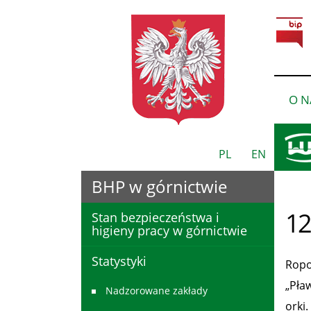
O N
PL
EN
BHP w górnictwie
12
Stan bezpieczeństwa i
higieny pracy w górnictwie
Statystyki
Ropo
„Pła
Nadzorowane zakłady
orki.