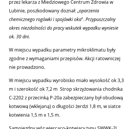
przez lekarza z Miedziowego Centrum Zdrowia w
Lubinie, poszkodowany doznał: „
oparzenia
chemicznego rogówki i spojówki oka
”.
Przypuszczalny
okres niezdolności do pracy wskutek wypadku wyniesie
ok. 30 dni.
W miejscu wypadku parametry mikroklimatu były
zgodne z wymaganiami przepisów. Akcji ratowniczej
nie prowadzono.
W miejscu wypadku wyrobisko miało wysokość ok 3,3
m i szerokość ok 7,2 m Strop skrzyżowania chodnika
C-2202 z przecinką P-20a zabezpieczany był obudową
kotwową (wklejaną) o długości żerdzi 1,8 m, w siatce
kotwienia 1,5 m x 1,5 m.
Samojezdny wóz wiercąco-kotwiący typu SWWK-2L