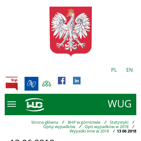
PL
EN
BIP
WUG
Strona główna
/
BHP w górnictwie
/
Statystyki
/
Opisy wypadków
/
Opis wypadków w 2018
/
Wypadki inne w 2018
/
13 06 2018