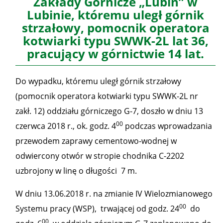
Zakłady Górnicze „Lubin” w
Lubinie, któremu uległ górnik
strzałowy, pomocnik operatora
kotwiarki typu SWWK-2L lat 36,
pracujący w górnictwie 14 lat.
Do wypadku, któremu uległ górnik strzałowy
(pomocnik operatora kotwiarki typu SWWK-2L nr
zakł. 12) oddziału górniczego G-7, doszło w dniu 13
00
czerwca 2018 r., ok. godz. 4
podczas wprowadzania
przewodem zaprawy cementowo-wodnej w
odwiercony otwór w stropie chodnika C-2202
uzbrojony w linę o długości 7 m.
W dniu 13.06.2018 r. na zmianie IV Wielozmianowego
00
Systemu pracy (WSP), trwającej od godz. 24
do
00