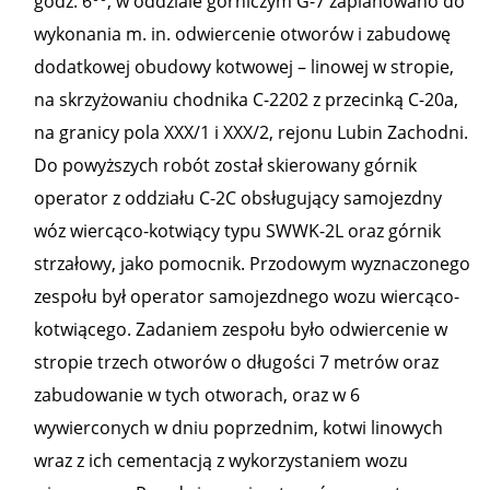
godz. 6
, w oddziale górniczym G-7 zaplanowano do
wykonania m. in. odwiercenie otworów i zabudowę
dodatkowej obudowy kotwowej – linowej w stropie,
na skrzyżowaniu chodnika C-2202 z przecinką C-20a,
na granicy pola XXX/1 i XXX/2, rejonu Lubin Zachodni.
Do powyższych robót został skierowany górnik
operator z oddziału C-2C obsługujący samojezdny
wóz wiercąco-kotwiący typu SWWK-2L oraz górnik
strzałowy, jako pomocnik. Przodowym wyznaczonego
zespołu był operator samojezdnego wozu wiercąco-
kotwiącego. Zadaniem zespołu było odwiercenie w
stropie trzech otworów o długości 7 metrów oraz
zabudowanie w tych otworach, oraz w 6
wywierconych w dniu poprzednim, kotwi linowych
wraz z ich cementacją z wykorzystaniem wozu