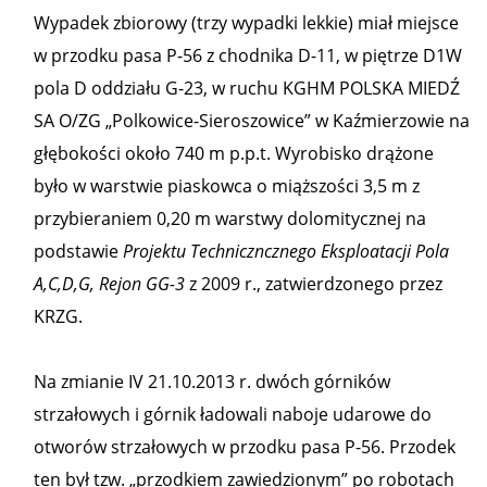
Wypadek zbiorowy (trzy wypadki lekkie) miał miejsce
w przodku pasa P-56 z chodnika D-11, w piętrze D1W
pola D oddziału G-23, w ruchu KGHM POLSKA MIEDŹ
SA O/ZG „Polkowice-Sieroszowice” w Kaźmierzowie na
głębokości około 740 m p.p.t. Wyrobisko drążone
było w warstwie piaskowca o miąższości 3,5 m z
przybieraniem 0,20 m warstwy dolomitycznej na
podstawie
Projektu Techniczncznego Eksploatacji Pola
A,C,D,G, Rejon GG-3
z 2009 r., zatwierdzonego przez
KRZG.
Na zmianie IV 21.10.2013 r. dwóch górników
strzałowych i górnik ładowali naboje udarowe do
otworów strzałowych w przodku pasa P-56. Przodek
ten był tzw. „przodkiem zawiedzionym” po robotach