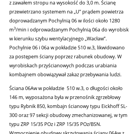
z zawałem stropu na wysokość do 3,0 m. Ścianę
przewietrzano systemem na „U” prądem powietrza
doprowadzanym Pochylnią 06 w ilości około 1280
3
m
/min i odprowadzanym Pochylnią 06a do wyrobisk
w kierunku szybu wentylacyjnego „Wacław”.
Pochylnie 06 i 06a w pokładzie 510 w.3, likwidowano
za postępem ściany poprzez rabunek obudowy. W
wyrobiskach przyścianowych podczas urabiania
kombajnem obowiązywał zakaz przebywania ludzi.
Ściana 06Aw w pokładzie 510 w.3, o długości około
146 m, wyposażona była w przenośnik zgrzebłowy
typu Rybnik 850, kombajn ścianowy typu Eickhoff SL-
300 oraz 97 sekcji obudowy zmechanizowanej, w tym
typu ZRP 15/35 POz i ZRP 15/35 POz/BSN.
Wzmocnienie obudowy skrzyżowania ściany 06Aw z