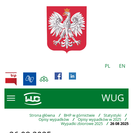
PL
EN
BIP
WUG
Strona główna
/
BHP w górnictwie
/
Statystyki
/
Opisy wypadków
/
Opisy wypadków w 2025
/
Wypadki zbiorowe 2025
/
26 08 2025