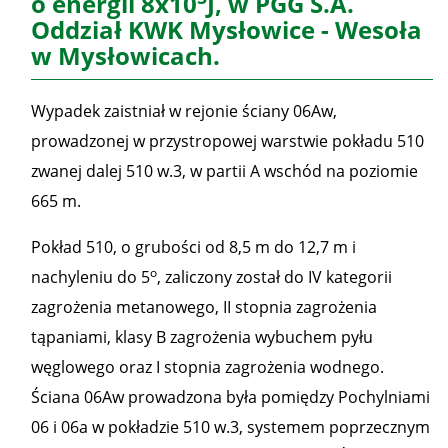
o energii 8x10
J, w PGG S.A.
Oddział KWK Mysłowice - Wesoła
w Mysłowicach.
Wypadek zaistniał w rejonie ściany 06Aw,
prowadzonej w przystropowej warstwie pokładu 510
zwanej dalej 510 w.3, w partii A wschód na poziomie
665 m.
Pokład 510, o grubości od 8,5 m do 12,7 m i
o
nachyleniu do 5
, zaliczony został do IV kategorii
zagrożenia metanowego, II stopnia zagrożenia
tąpaniami, klasy B zagrożenia wybuchem pyłu
węglowego oraz I stopnia zagrożenia wodnego.
Ściana 06Aw prowadzona była pomiędzy Pochylniami
06 i 06a w pokładzie 510 w.3, systemem poprzecznym