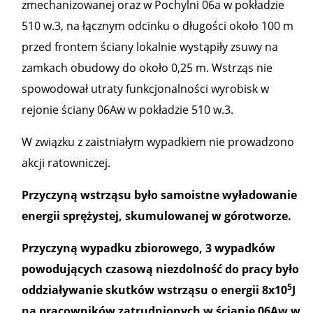
zmechanizowanej oraz w Pochylni 06a w pokładzie
510 w.3, na łącznym odcinku o długości około 100 m
przed frontem ściany lokalnie wystąpiły zsuwy na
zamkach obudowy do około 0,25 m. Wstrząs nie
spowodował utraty funkcjonalności wyrobisk w
rejonie ściany 06Aw w pokładzie 510 w.3.
W związku z zaistniałym wypadkiem nie prowadzono
akcji ratowniczej.
Przyczyną wstrząsu było samoistne wyładowanie
energii sprężystej, skumulowanej w górotworze.
Przyczyną wypadku zbiorowego, 3 wypadków
powodujących czasową niezdolność do pracy było
5
oddziaływanie skutków wstrząsu o energii 8x10
J
na pracowników zatrudnionych w ścianie 06Aw w