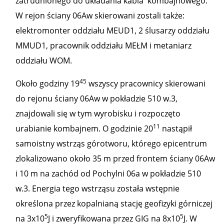
zatrudnionego do układania kabla kombajnowego.
W rejon ściany 06Aw skierowani zostali także:
elektromonter oddziału MEUD1, 2 ślusarzy oddziału
MMUD1, pracownik oddziału MEŁM i metaniarz
oddziału WOM.
45
Około godziny 19
wszyscy pracownicy skierowani
do rejonu ściany 06Aw w pokładzie 510 w.3,
znajdowali się w tym wyrobisku i rozpoczęto
11
urabianie kombajnem. O godzinie 20
nastąpił
samoistny wstrząs górotworu, którego epicentrum
zlokalizowano około 35 m przed frontem ściany 06Aw
i 10 m na zachód od Pochylni 06a w pokładzie 510
w.3. Energia tego wstrząsu została wstępnie
określona przez kopalnianą stację geofizyki górniczej
5
5
na 3x10
J i zweryfikowana przez GIG na 8x10
J. W