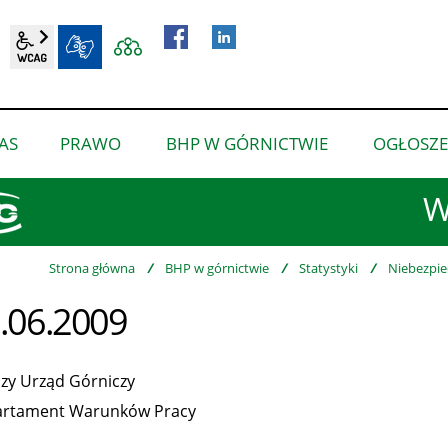
wcag2.1
BIP
AS
PRAWO
BHP W GÓRNICTWIE
OGŁOSZE
pokaż
pokaż
pokaż
podmenu
podmenu
podmenu
W
dla
dla
dla
“O
“Prawo”
“BHP
nas”
w
Strona główna
/
BHP w górnictwie
/
Statystyki
/
Niebezpie
górnictwie”
.06.2009
zy Urząd Górniczy
rtament Warunków Pracy