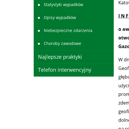
Katow
Statystyki wypadków
I N 
Opisy wypadków
o aw
Niebezpieczne zdarzenia
otwo
Choroby zawodowe
Gazo
Najlepsze praktyki
W dn
Geof
Telefon interwencyjny
głęb
użyc
prom
zdem
geof
doln
na r