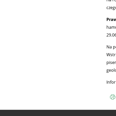
czeg
Praw
hamu
29.06
Na p
Wstr
pise
geol
Info