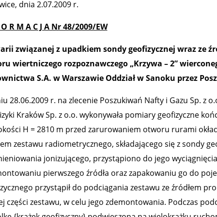
ice, dnia 2.07.2009 r.
F O R M A C J A Nr 48/2009/EW
arii związanej z upadkiem sondy geofizycznej wraz ze
ru wiertniczego rozpoznawczego „Krzywa – 2” wierconeg
wnictwa S.A. w Warszawie Oddział w Sanoku przez Poszuk
iu 28.06.2009 r. na zlecenie Poszukiwań Nafty i Gazu Sp. z 
izyki Kraków Sp. z o.o. wykonywała pomiary geofizyczne ko
okości H = 2810 m przed zarurowaniem otworu rurami okła
iem zestawu radiometrycznego, składającego się z sondy geo
ieniowania jonizującego, przystąpiono do jego wyciągnięcia
ontowaniu pierwszego źródła oraz zapakowaniu go do pojem
izycznego przystąpił do podciągania zestawu ze źródłem pr
ej części zestawu, w celu jego zdemontowania. Podczas podc
olkę {krążek geofizyczny} podwieszoną na wielokrążku ruch