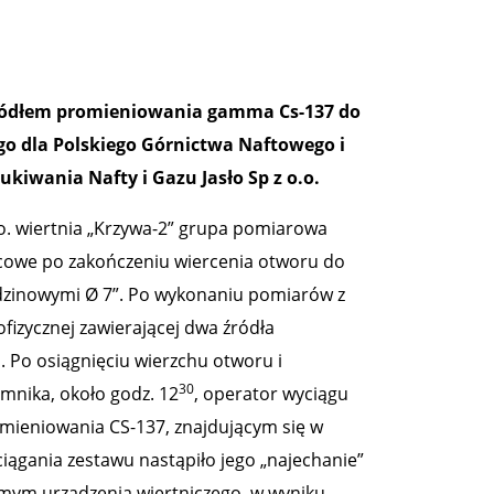
 źródłem promieniowania gamma Cs-137 do
o dla Polskiego Górnictwa Naftowego i
iwania Nafty i Gazu Jasło Sp z o.o.
o.o. wiertnia „Krzywa-2” grupa pomiarowa
ńcowe po zakończeniu wiercenia otworu do
dzinowymi Ø 7”. Po wykonaniu pomiarów z
fizycznej zawierającej dwa źródła
. Po osiągnięciu wierzchu otworu i
30
nika, około godz. 12
, operator wyciągu
omieniowania CS-137, znajdującym się w
iągania zestawu nastąpiło jego „najechanie”
omym urządzenia wiertniczego, w wyniku