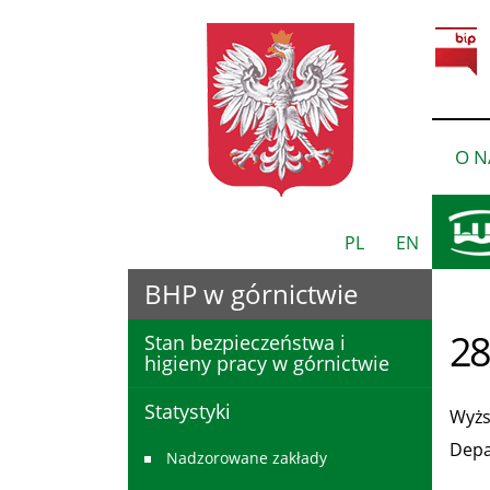
O N
PL
EN
BHP w górnictwie
28
Stan bezpieczeństwa i
higieny pracy w górnictwie
Statystyki
Wyżs
Depa
Nadzorowane zakłady