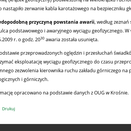
o nastąpiło zerwanie kabla karotażowego na bezpieczniku g
dopodobną przyczyną powstania awarii
, według zeznań 
lca podstawowego i awaryjnego wyciągu geofizycznego. W 
30
.2009 r. o godz. 20
awaria została usunięta.
odstawie przeprowadzonych oględzin i przesłuchań świadkó
zymać eksploatację wyciągu geofizycznego do czasu przeprow
mnego zezwolenia kierownika ruchu zakładu górniczego na
ogicznych i górniczych.
rmację opracowano na podstawie danych z OUG w Krośnie.
Drukuj