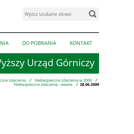
Wyszukaj
w
serwisie
NIA
DO POBRANIA
KONTAKT
pokaż
pokaż
pokaż
podmenu
podmenu
podmenu
yższy Urząd Górniczy
dla
dla
dla
“Ogłoszenia”
“Do
“Kontakt”
pobrania”
czne zdarzenia
/
Niebezpieczne zdarzenia w 2009
/
Niebezpieczne zdarzenia - awarie
/
28.06.2009