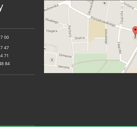
y
17 00
17 47
14 71
48 84