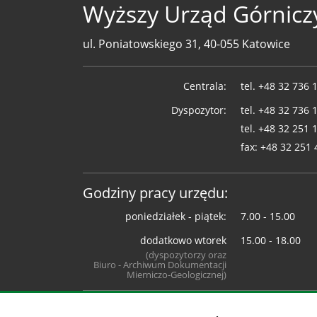
Wyższy Urząd Górnicz
ul. Poniatowskiego 31, 40-055 Katowice
Telefony
Centrala:
tel.
+48 32 736 
WUG
Dyspozytor:
tel.
+48 32 736 
tel.
+48 32 251 
fax:
+48 32 251 
Godziny pracy urzędu:
poniedziałek - piątek:
7.00 - 15.00
dodatkowo wtorek
15.00 - 18.00
(dyspozytorzy oraz
Biuro - Archiwum Dokumentacji
Mierniczo-Geologicznej)