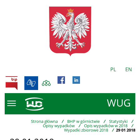
PL
EN
BIP
WUG
Strona główna
/
BHP w górnictwie
/
Statystyki
/
Opisy wypadków
/
Opis wypadków w 2018
/
Wypadki zbiorowe 2018
/
29 01 2018