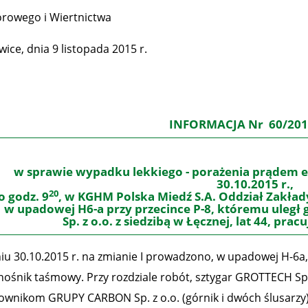
worowego i Wiertnictwa
ice, dnia 9 listopada 2015 r.
INFORMACJA Nr 60/20
w sprawie wypadku lekkiego - porażenia prądem e
30.10.2015 r.,
20
o godz. 9
, w KGHM Polska Miedź S.A. Oddział Zakła
w upadowej H6-a przy przecince P-8, któremu uleg
Sp. z o.o. z siedzibą w Łęcznej, lat 44, prac
iu 30.10.2015 r. na zmianie I prowadzono, w upadowej H-6a
nośnik taśmowy. Przy rozdziale robót, sztygar GROTTECH Sp
ownikom GRUPY CARBON Sp. z o.o. (górnik i dwóch ślusarzy),