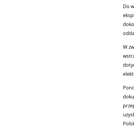
Do w
eksp
doko
odda
W zw
wstr
doty
elek
Pono
doku
prze
uzys
Pols