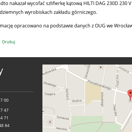
dto nakazał wycofać szlifierkę kątową HILTI DAG 230D 230 V
dziemnych wyrobiskach zakładu górniczego.
rmację opracowano na podstawie danych z OUG we Wrocław
Drukuj
y
17 00
17 47
14 71
48 84