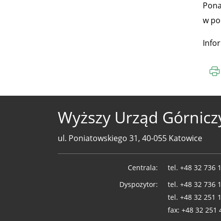
Pona
w po
Info
Wyższy Urząd Górnicz
ul. Poniatowskiego 31, 40-055 Katowice
Telefony
Centrala:
tel.
+48 32 736 
WUG
Dyspozytor:
tel.
+48 32 736 
tel.
+48 32 251 
fax:
+48 32 251 