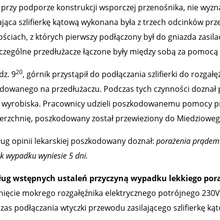
 przy podporze konstrukcji wsporczej przenośnika, nie wyzn
lająca szlifierkę kątową wykonana była z trzech odcinków p
ościach, z których pierwszy podłączony był do gniazda zasil
czególne przedłużacze łączone były między sobą za pomocą 
20
dz. 9
, górnik przystąpił do podłączania szlifierki do rozga
dowanego na przedłużaczu. Podczas tych czynności doznał 
 wyrobiska. Pracownicy udzieli poszkodowanemu pomocy prz
erzchnię, poszkodowany został przewieziony do Miedzioweg
ug opinii lekarskiej poszkodowany doznał:
porażenia prądem
k wypadku wyniesie 5 dni.
ug wstępnych ustaleń przyczyną
wypadku lekkiego por
nięcie mokrego rozgałęźnika elektrycznego potrójnego 230
zas podłączania wtyczki przewodu zasilającego szlifierkę ką