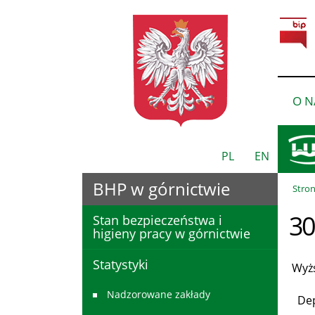
O N
PL
EN
BHP w górnictwie
Stro
30
Stan bezpieczeństwa i
higieny pracy w górnictwie
Statystyki
Wyżs
Nadzorowane zakłady
Depa