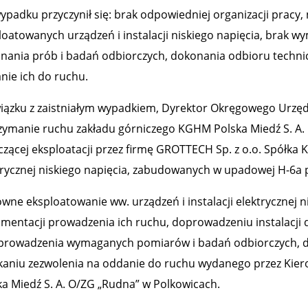
ypadku przyczynił się: brak odpowiedniej organizacji pracy,
loatowanych urządzeń i instalacji niskiego napięcia, brak
nania prób i badań odbiorczych, dokonania odbioru techn
nie ich do ruchu.
iązku z zaistniałym wypadkiem, Dyrektor Okręgowego Urzęd
zymanie ruchu zakładu górniczego KGHM Polska Miedź S. A. 
czącej eksploatacji przez firmę GROTTECH Sp. z o.o. Spółka 
trycznej niskiego napięcia, zabudowanych w upadowej H-6a p
wne eksploatowanie ww. urządzeń i instalacji elektrycznej n
mentacji prowadzenia ich ruchu, doprowadzeniu instalacji
prowadzenia wymaganych pomiarów i badań odbiorczych, d
kaniu zezwolenia na oddanie do ruchu wydanego przez Ki
ka Miedź S. A. O/ZG „Rudna” w Polkowicach.