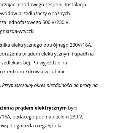
aczając przodowego zespołu. Instalacja
rzewodów-przedłużaczy o różnych
acza jednofazowego 500 V/230 V.
gniazda-wtyczki.
łęźnika elektrycznego potrójnego 230V/16A,
porażenia prądem elektrycznym i upadł na
edlekarskiej. Po wyjeździe na
o Centrum Zdrowia w Lubinie.
.
Przypuszczalny okres niezdolności do pracy na
ażenia prądem elektrycznym
było
V/16A, będącego pod napięciem 230 V,
tową do gniazda rozgałęźnika.