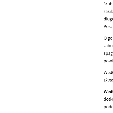
śrub
zasi
dług
Posz
O go
zabu
spąg
powi
Wedł
skute
Wedł
dotk
podc