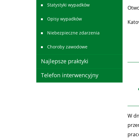
Statystyki wypadków
Ot
Opisy wypadków
Katow
Niebezpieczne zdarzenia
Choroby zawodowe
Najlepsze praktyki
Telefon interwencyjny
W dn
prze
prac