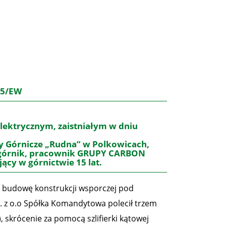
15/EW
lektrycznym, zaistniałym w dniu
dy Górnicze „Rudna” w Polkowicach,
ł górnik, pracownik GRUPY CARBON
ujący w górnictwie 15 lat
.
, budowę konstrukcji wsporczej pod
. z o.o Spółka Komandytowa polecił trzem
 skrócenie za pomocą szlifierki kątowej