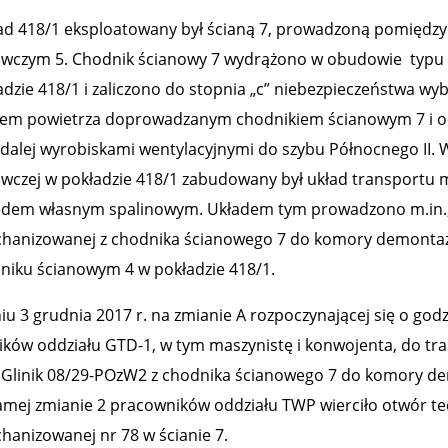
ad 418/1 eksploatowany był ścianą 7, prowadzoną pomiędz
wczym 5. Chodnik ścianowy 7 wydrążono w obudowie typu V
adzie 418/1 i zaliczono do stopnia „c” niebezpieczeństwa w
em powietrza doprowadzanym chodnikiem ścianowym 7 i
 dalej wyrobiskami wentylacyjnymi do szybu Północnego II.
wczej w pokładzie 418/1 zabudowany był układ transportu 
dem własnym spalinowym. Układem tym prowadzono m.in., 
hanizowanej z chodnika ścianowego 7 do komory demonta
niku ścianowym 4 w pokładzie 418/1.
iu 3 grudnia 2017 r. na zmianie A rozpoczynającej się o godz
ików oddziału GTD-1, w tym maszynistę i konwojenta, do t
 Glinik 08/29-POzW2 z chodnika ścianowego 7 do komory de
samej zmianie 2 pracowników oddziału TWP wierciło otwór te
hanizowanej nr 78 w ścianie 7.