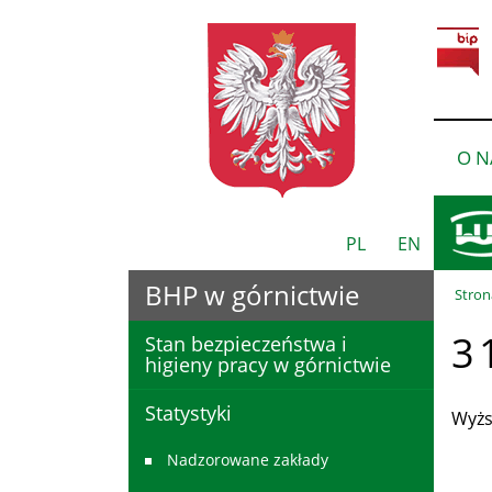
O N
PL
EN
BHP w górnictwie
Stron
3 
Stan bezpieczeństwa i
higieny pracy w górnictwie
Statystyki
Wyżs
Nadzorowane zakłady
De