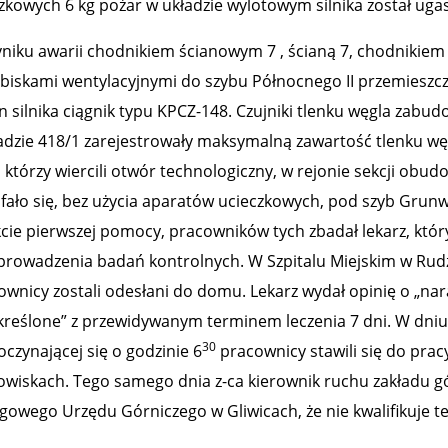
zkowych 6 kg pożar w układzie wylotowym silnika został uga
niku awarii chodnikiem ścianowym 7 , ścianą 7, chodnikiem
biskami wentylacyjnymi do szybu Północnego II przemieszcz
in silnika ciągnik typu KPCZ-148. Czujniki tlenku węgla zabu
adzie 418/1 zarejestrowały maksymalną zawartość tlenku w
 którzy wiercili otwór technologiczny, w rejonie sekcji obu
fało się, bez użycia aparatów ucieczkowych, pod szyb Grun
ie pierwszej pomocy, pracowników tych zbadał lekarz, który z
prowadzenia badań kontrolnych. W Szpitalu Miejskim w Rudz
ownicy zostali odesłani do domu. Lekarz wydał opinię o „na
kreślone” z przewidywanym terminem leczenia 7 dni. W dniu 
30
czynającej się o godzinie 6
pracownicy stawili się do pracy
owiskach. Tego samego dnia z-ca kierownik ruchu zakładu 
gowego Urzędu Górniczego w Gliwicach, że nie kwalifikuje t