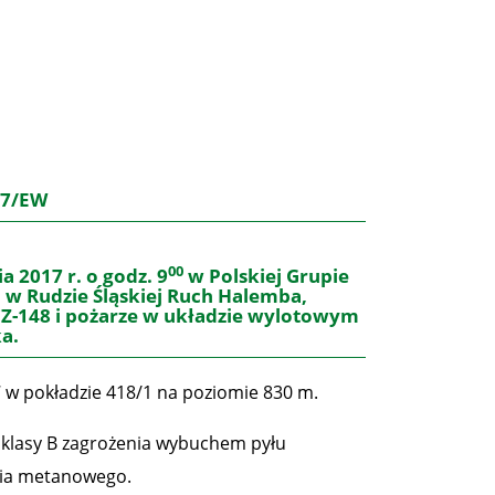
17/EW
00
a 2017 r. o godz. 9
w
Polskiej Grupie
a w Rudzie Śląskiej Ruch Halemba
,
Z-148 i pożarze w układzie wylotowym
ka.
 w pokładzie 418/1 na poziomie 830 m.
i, klasy B zagrożenia wybuchem pyłu
enia metanowego.