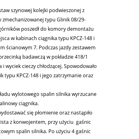
taw szynowej kolejki podwieszonej z
 zmechanizowanej typu Glinik 08/29-
 górników poszedł do komory demontażu
ejsca w kabinach ciągnika typu KPCZ-148 i
iem ścianowym 7. Podczas jazdy zestawem
rzecinką badawczą w pokładzie 418/1
 i wyciek cieczy chłodzącej. Spowodowało
ik typu KPCZ-148 i jego zatrzymanie oraz
kładu wylotowego spalin silnika wyrzucane
alinowy ciągnika.
 wydostawać się płomienie oraz nastąpiło
sta z konwojentem, przy użyciu gaśnic
owym spalin silnika. Po użyciu 4 gaśnic