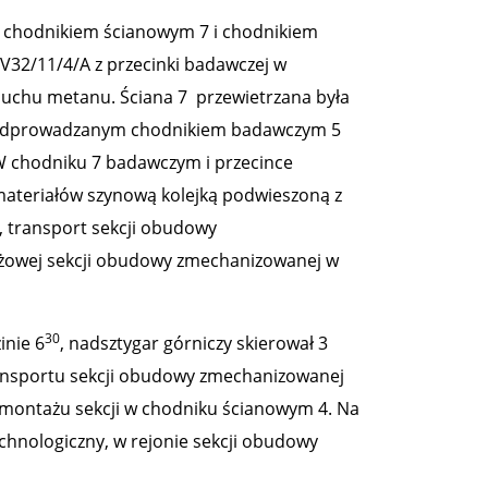
y chodnikiem ścianowym 7 i chodnikiem
32/11/4/A z przecinki badawczej w
ybuchu metanu. Ściana 7 przewietrzana była
 odprowadzanym chodnikiem badawczym 5
 W chodniku 7 badawczym i przecince
materiałów szynową kolejką podwieszoną z
transport sekcji obudowy
żowej sekcji obudowy zmechanizowanej w
30
inie 6
, nadsztygar górniczy skierował 3
ransportu sekcji obudowy zmechanizowanej
montażu sekcji w chodniku ścianowym 4. Na
chnologiczny, w rejonie sekcji obudowy