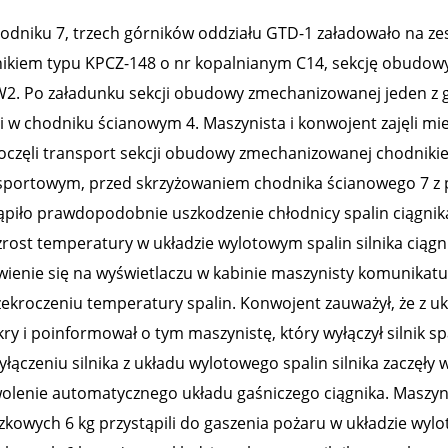
odniku 7, trzech górników oddziału GTD-1 załadowało na zes
nikiem typu KPCZ-148 o nr kopalnianym C14, sekcję obudowy
2. Po załadunku sekcji obudowy zmechanizowanej jeden z
ji w chodniku ścianowym 4. Maszynista i konwojent zajęli mi
oczęli transport sekcji obudowy zmechanizowanej chodnik
sportowym, przed skrzyżowaniem chodnika ścianowego 7 z p
ąpiło prawdopodobnie uszkodzenie chłodnicy spalin ciągnika
zrost temperatury w układzie wylotowym spalin silnika ciągn
wienie się na wyświetlaczu w kabinie maszynisty komunikatu
zekroczeniu temperatury spalin. Konwojent zauważył, że z u
kry i poinformował o tym maszynistę, który wyłączył silnik sp
yłączeniu silnika z układu wylotowego spalin silnika zaczęły
olenie automatycznego układu gaśniczego ciągnika. Maszyni
zkowych 6 kg przystąpili do gaszenia pożaru w układzie wylot