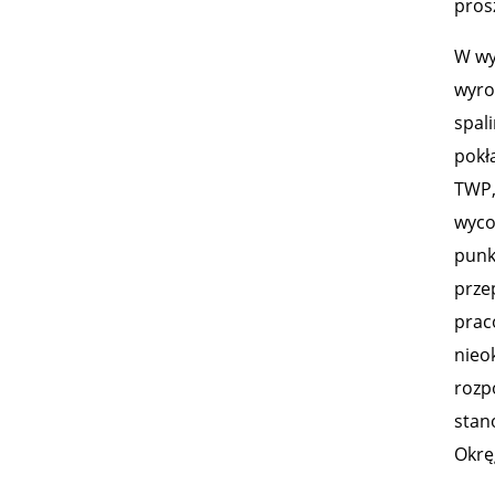
pros
W wy
wyro
spal
pokł
TWP,
wyco
punkc
prze
prac
nieo
rozpo
stan
Okrę