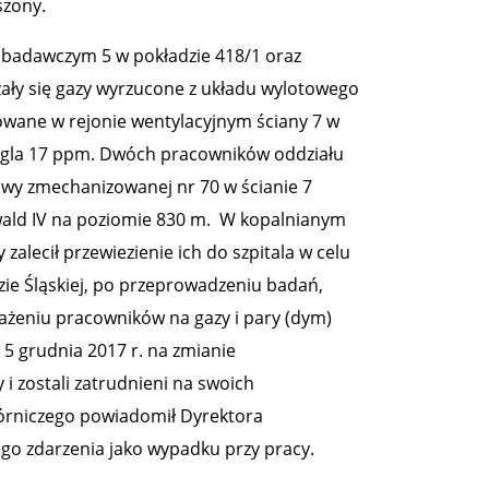
szony.
 badawczym 5 w pokładzie 418/1 oraz
ały się gazy wyrzucone z układu wylotowego
dowane w rejonie wentylacyjnym ściany 7 w
ęgla 17 ppm. Dwóch pracowników oddziału
dowy zmechanizowanej nr 70 w ścianie 7
wald IV na poziomie 830 m. W kopalnianym
alecił przewiezienie ich do szpitala w celu
ie Śląskiej, po przeprowadzeniu badań,
rażeniu pracowników na gazy i pary (dym)
5 grudnia 2017 r. na zmianie
 i zostali zatrudnieni na swoich
górniczego powiadomił Dyrektora
ego zdarzenia jako wypadku przy pracy.