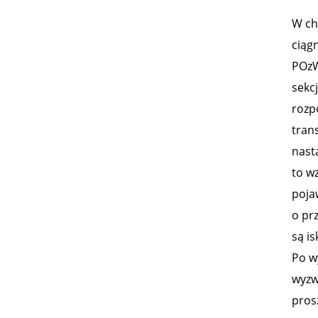
W ch
ciąg
POzW
sekc
rozp
tran
nast
to w
poja
o pr
są is
Po w
wyzw
pros