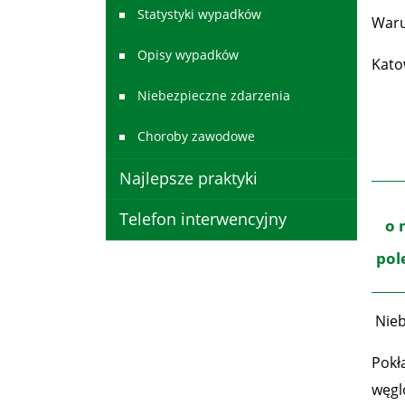
Statystyki wypadków
Waru
Opisy wypadków
Kato
Niebezpieczne zdarzenia
Choroby zawodowe
Najlepsze praktyki
Telefon interwencyjny
o 
pol
Nieb
Pokł
węgl