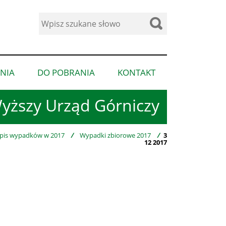
Wyszukaj
w
serwisie
NIA
DO POBRANIA
KONTAKT
pokaż
pokaż
pokaż
podmenu
podmenu
podmenu
yższy Urząd Górniczy
dla
dla
dla
“Ogłoszenia”
“Do
“Kontakt”
pobrania”
pis wypadków w 2017
/
Wypadki zbiorowe 2017
/
3
12 2017