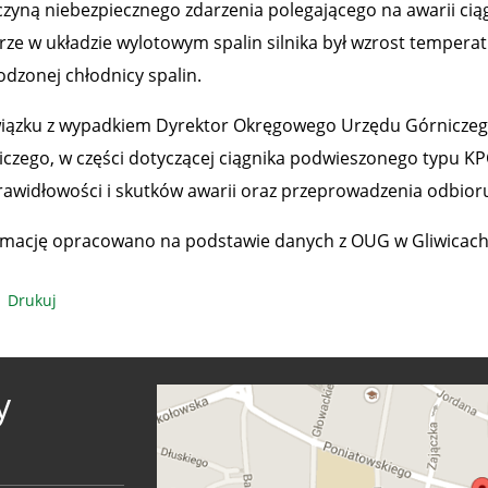
czyną niebezpiecznego zdarzenia polegającego na awarii ci
rze w układzie wylotowym spalin silnika był wzrost temper
odzonej chłodnicy spalin.
iązku z wypadkiem Dyrektor Okręgowego Urzędu Górniczego
iczego, w części dotyczącej ciągnika podwieszonego typu K
rawidłowości i skutków awarii oraz przeprowadzenia odbior
rmację opracowano na podstawie danych z OUG w Gliwicach
Drukuj
y