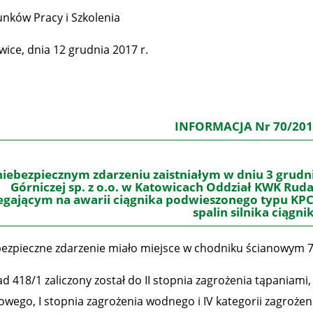
nków Pracy i Szkolenia
wice, dnia 12 grudnia 2017 r.
INFORMACJA
Nr 70/20
niebezpiecznym zdarzeniu
zaistniałym w dniu 3 grudni
Górniczej sp. z o.o. w Katowicach Oddział KWK Rud
egającym na
awarii
ciągnika podwieszonego typu KPC
spalin silnika ciągni
ezpieczne zdarzenie miało miejsce w chodniku ścianowym 7
ad 418/1 zaliczony został do II stopnia zagrożenia tąpaniam
owego, I stopnia zagrożenia wodnego i IV kategorii zagroż