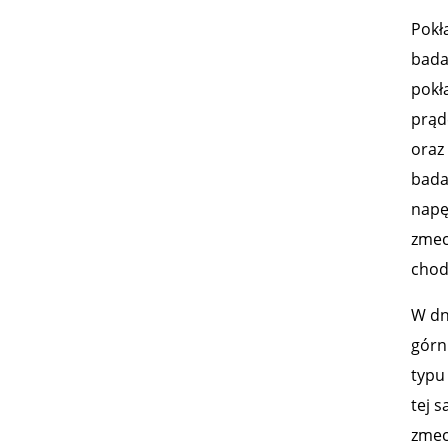
Pokł
bada
pokł
prąd
oraz
bada
napę
zmec
chod
W dn
górn
typu
tej 
zmec