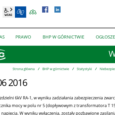
wcag2.1
BIP
AS
PRAWO
BHP W GÓRNICTWIE
OGŁOSZE
pokaż
pokaż
pokaż
podmenu
podmenu
podmenu
W
dla
dla
dla
“O
“Prawo”
“BHP
nas”
w
Strona główna
/
BHP w górnictwie
/
Statystyki
/
Niebezpie
górnictwie”
06 2016
zdzielni 6kV RA-1, w wyniku zadziałania zabezpieczenia zwar
cznika mocy w polu nr 5 (dopływowym z transformatora T 15/
 napięcia. W wyniku wyłączenia, zostały pozbawione zasilani