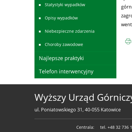
Statystyki wypadków
górn
zagr
Opisy wypadków
went
Niebezpieczne zdarzenia
Choroby zawodowe
Najlepsze praktyki
Telefon interwencyjny
Wyższy Urząd Górnicz
ul. Poniatowskiego 31, 40-055 Katowice
Telefony
Centrala:
tel.
+48 32 736 
WUG