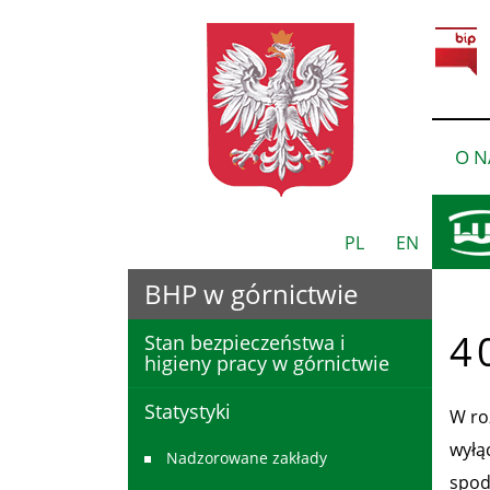
O N
PL
EN
BHP w górnictwie
4 
Stan bezpieczeństwa i
higieny pracy w górnictwie
Statystyki
W ro
wyłą
Nadzorowane zakłady
spod