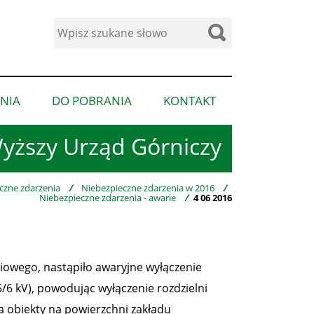
Wyszukaj
w
serwisie
NIA
DO POBRANIA
KONTAKT
pokaż
pokaż
pokaż
podmenu
podmenu
podmenu
yższy Urząd Górniczy
dla
dla
dla
“Ogłoszenia”
“Do
“Kontakt”
pobrania”
czne zdarzenia
/
Niebezpieczne zdarzenia w 2016
/
Niebezpieczne zdarzenia - awarie
/
4 06 2016
ciowego, nastąpiło awaryjne wyłączenie
6 kV), powodując wyłączenie rozdzielni
a obiekty na powierzchni zakładu