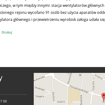
iczego, w tym między innymi: stacja wentylatorów głównych 
ożonego rejonu wycofano 91 osób bez użycia aparatów odd
ylatora głównego i przewietrzeniu wyrobisk załoga udała się
Drukuj
y
17 00