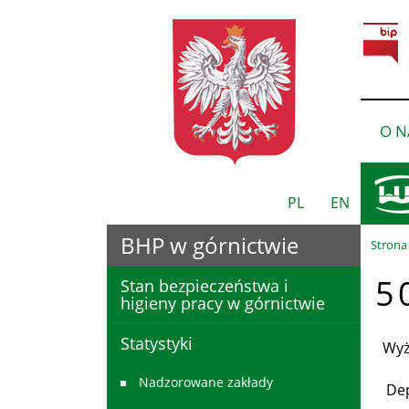
O N
PL
EN
BHP w górnictwie
Strona
5 
Stan bezpieczeństwa i
higieny pracy w górnictwie
Statystyki
Wyżs
Nadzorowane zakłady
Depa