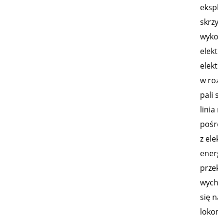
eksp
skrzy
wyko
elek
elek
w roz
pali 
linia
pośr
z el
ener
prze
wycho
się 
lokom