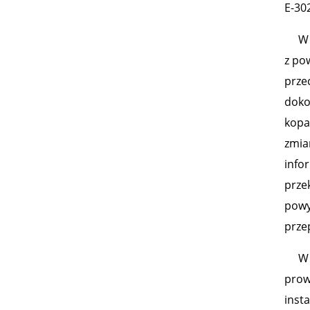
E-302
W dn
z po
prze
doko
kopa
zmian
info
prze
powy
przep
W dn
prow
insta