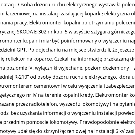
loatacji. Osoba dozoru ruchu elektrycznego wystawiła pole
ni łączeniowej na instalacji zasilającej koparkę elektryczną 
nania pracy. Elektromonter kopalni po otrzymaniu poleceni
trycznej SKODA E-302 nr kop. 5 w asyście sztygara górniczego
tromonter kopalni miał być poinformowany o wyłączeniu napię
dzielni GPT. Po dojechaniu na miejsce stwierdzili, że jeszcz
się reflektor na koparce. Czekali na informację przekazaną 
 na poziomie IV, wyłączniki wyjechane, poziom doziemiony i z
edniej R-210” od osoby dozoru ruchu elektrycznego, która u
ektromonterem cementowni w celu wyłączenia i zabezpieczeni
getycznego nr IV na terenie kopalni kredy. Elektromonter ko
kazane przez radiotelefon, wyszedł z lokomotywy i na pytan
dzi bez uzyskania informacji o wyłączeniu instalacji powiedz
na przednim pomoście lokomotywy. Prawdopodobnie elektro
otywy udał się do skrzyni łączeniowej na instalacji 6 kV za