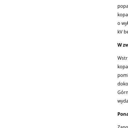
popa
kopal
o wy
kV b
W zw
Wstrz
kopa
pomi
doko
Górn
wyda
Pona
Zapo