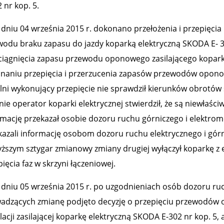
 nr kop. 5.
iu 04 września 2015 r. dokonano przełożenia i przepięc
wodu braku zapasu do jazdy koparką elektryczną SKODA E
ciągnięcia zapasu przewodu oponowego zasilającego kopar
naniu przepięcia i przerzucenia zapasów przewodów opono
lni wykonujący przepięcie nie sprawdził kierunków obrotów s
ie operator koparki elektrycznej stwierdził, że są niewłaśc
rmację przekazał osobie dozoru ruchu górniczego i elektromo
kazali informację osobom dozoru ruchu elektrycznego i górn
ższym sztygar zmianowy zmiany drugiej wyłączył koparkę z e
ięcia faz w skrzyni łączeniowej.
iu 05 września 2015 r. po uzgodnieniach osób dozoru ruch
adzących zmianę podjęto decyzję o przepięciu przewodów o
lacji zasilającej koparkę elektryczną SKODA E-302 nr kop. 5