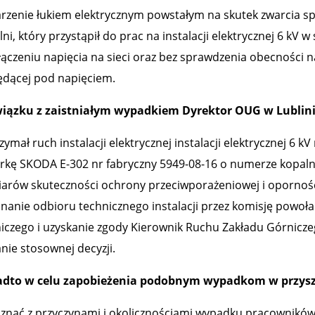
rzenie łukiem elektrycznym powstałym na skutek zwarcia 
ni, który przystąpił do prac na instalacji elektrycznej 6 kV 
łączeniu napięcia na sieci oraz bez sprawdzenia obecności na
ędącej pod napięciem.
iązku z zaistniałym wypadkiem Dyrektor OUG w Lublinie 
ymał ruch instalacji elektrycznej instalacji elektrycznej 6 k
rkę SKODA E-302 nr fabryczny 5949-08-16 o numerze kopal
arów skuteczności ochrony przeciwporażeniowej i oporności iz
nanie odbioru technicznego instalacji przez komisję powoł
iczego i uzyskanie zgody Kierownik Ruchu Zakładu Górniczego
nie stosownej decyzji.
dto w celu zapobieżenia podobnym wypadkom w przyszł
znać z przyczynami i okolicznościami wypadku pracowników