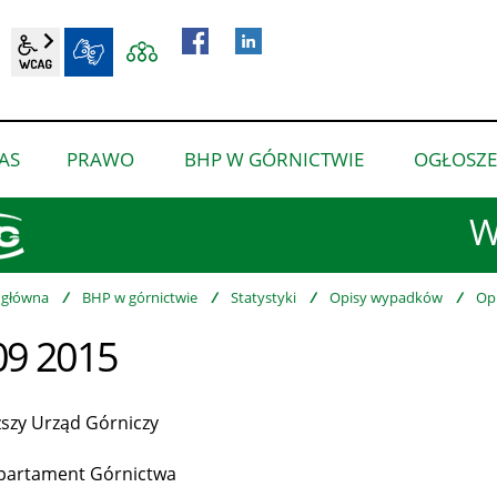
wcag2.1
BIP
AS
PRAWO
BHP W GÓRNICTWIE
OGŁOSZE
pokaż
pokaż
pokaż
podmenu
podmenu
podmenu
W
dla
dla
dla
“O
“Prawo”
“BHP
nas”
w
 główna
/
BHP w górnictwie
/
Statystyki
/
Opisy wypadków
/
Op
górnictwie”
09 2015
zy Urząd Górniczy
rtament Górnictwa