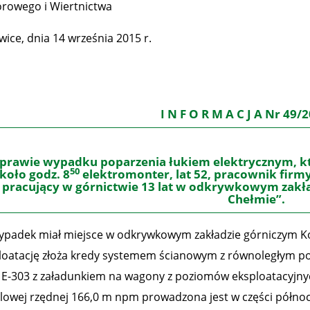
rowego i Wiertnictwa
wice, dnia 14 września 2015 r.
I N F O R M A C J A Nr 49
prawie wypadku poparzenia łukiem elektrycznym, któ
50
koło godz. 8
elektromonter, lat 52, pracownik firmy 
pracujący w górnictwie 13 lat w odkrywkowym zakła
Chełmie”.
dek miał miejsce w odkrywkowym zakładzie górniczym Ko
loatację złoża kredy systemem ścianowym z równoległym p
i E-303 z załadunkiem na wagony z poziomów eksploatacyjnych 
lowej rzędnej 166,0 m npm prowadzona jest w części północ