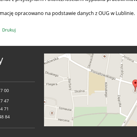
rmację opracowano na podstawie danych z OUG w Lublinie.
Drukuj
y
17 00
17 47
14 71
48 84