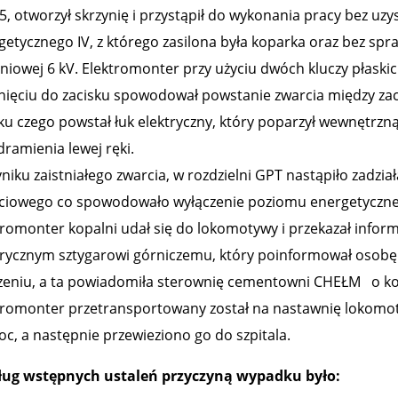
 5, otworzył skrzynię i przystąpił do wykonania pracy bez uz
getycznego IV, z którego zasilona była koparka oraz bez spr
eniowej 6 kV. Elektromonter przy użyciu dwóch kluczy płaskic
nięciu do zacisku spowodował powstanie zwarcia między zac
ku czego powstał łuk elektryczny, który poparzył wewnętrzną
dramienia lewej ręki.
niku zaistniałego zwarcia, w rozdzielni GPT nastąpiło zadzia
ciowego co spowodowało wyłączenie poziomu energetyczne
tromonter kopalni udał się do lokomotywy i przekazał inform
trycznym sztygarowi górniczemu, który poinformował osobę 
zeniu, a ta powiadomiła sterownię cementowni CHEŁM o ko
tromonter przetransportowany został na nastawnię lokomot
c, a następnie przewieziono go do szpitala.
ug wstępnych ustaleń przyczyną wypadku było: