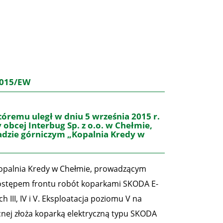
/2015/EW
remu uległ w dniu 5 września 2015 r.
obcej Interbug Sp. z o.o. w Chełmie,
dzie górniczym „Kopalnia Kredy w
palnia Kredy w Chełmie, prowadzącym
ostępem frontu robót koparkami SKODA E-
III, IV i V. Eksploatacja poziomu V na
nej złoża koparką elektryczną typu SKODA