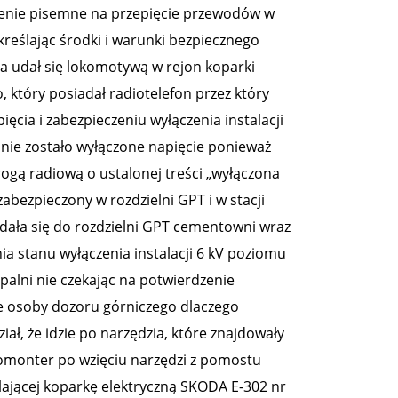
cenie pisemne na przepięcie przewodów w
określając środki i warunki bezpiecznego
a udał się lokomotywą w rejon koparki
, który posiadał radiotelefon przez który
cia i zabezpieczeniu wyłączenia instalacji
e nie zostało wyłączone napięcie ponieważ
drogą radiową o ustalonej treści „wyłączona
abezpieczony w rozdzielni GPT i w stacji
dała się do rozdzielni GPT cementowni wraz
a stanu wyłączenia instalacji 6 kV poziomu
palni nie czekając na potwierdzenie
ie osoby dozoru górniczego dlaczego
iał, że idzie po narzędzia, które znajdowały
monter po wzięciu narzędzi z pomostu
silającej koparkę elektryczną SKODA E-302 nr