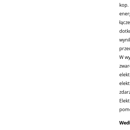
kop.
ener
łącz
dotk
wyni
prze
W wy
zwar
elek
elek
zdar
Elek
pomo
Wedł