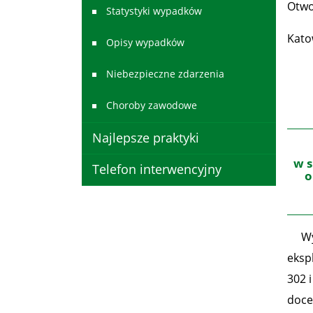
Otwo
Statystyki wypadków
Kato
Opisy wypadków
Niebezpieczne zdarzenia
Choroby zawodowe
Najlepsze praktyki
w s
Telefon interwencyjny
o
Wypa
eksp
302 
doce