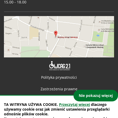
15.00 - 18.00
Deklaracja 
Polityka prywatności
Zastrzeżenia prawne
Nie pokazuj więcej
Kontakt
TA WITRYNA UŻYWA COOKIE.
Przeczytaj więcej
dlaczego
używamy cookie oraz jak zmienić ustawienia przeglądarki
Mapa witryny
odnośnie plików cookie.