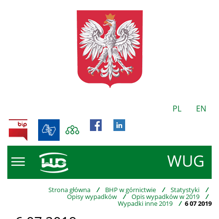
PL
EN
BIP
WUG
Strona główna
/
BHP w górnictwie
/
Statystyki
/
Opisy wypadków
/
Opis wypadków w 2019
/
Wypadki inne 2019
/
6 07 2019