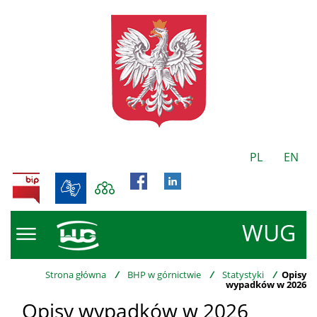
PL
EN
BIP
WUG
Strona główna
/
BHP w górnictwie
/
Statystyki
/
Opisy
wypadków w 2026
Opisy wypadków w 2026