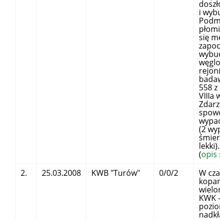
doszł
i wyb
Podm
płomi
się m
zapoc
wybuc
węgl
rejon
badaw
558 z
VIIIa
Zdarz
spow
wypa
(2 wy
śmier
lekk
(
opis
2.
25.03.2008
KWB "Turów"
0/0/2
W cza
kopar
wielo
KWK –
pozi
nadk