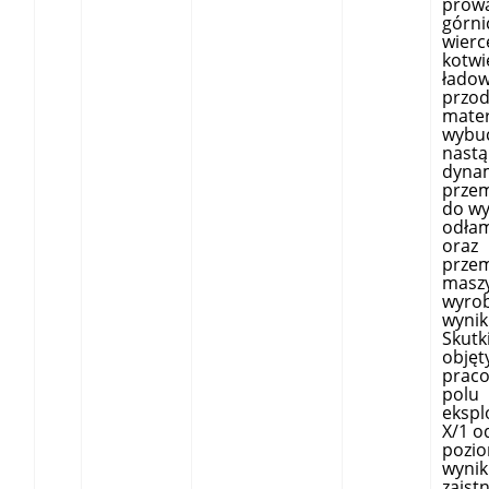
prowa
górni
wierc
kotwi
ładow
przo
mate
wybu
nastą
dyna
przem
do wy
odła
oraz
przem
masz
wyrob
wyni
Skutk
objęt
prac
polu
ekspl
X/1 o
pozio
wynik
zaist