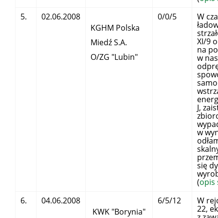
5.
02.06.2008
0/0/5
W cza
łado
KGHM Polska
strza
XI/9 
Miedź S.A.
na po
O/ZG "Lubin"
w nas
odprę
spow
samo
wstr
energ
J, zai
zbior
wypad
w wyn
odła
skaln
przem
się d
wy
(
opis
6.
04.06.2008
6/5/12
W rej
22, e
KWK "Borynia"
z zaw