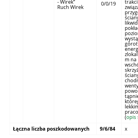
- Wirek”
trakc
0/0/19
Ruch Wirek
związ
przy
ścian
likwid
pokła
pozio
wystą
góro
energ
zloka
m na
wsch
skrzy
ścian
chod
wenty
powo
tąpni
któr
lekki
prac
(
opis
Łączna liczba poszkodowanych
9/6/84
x