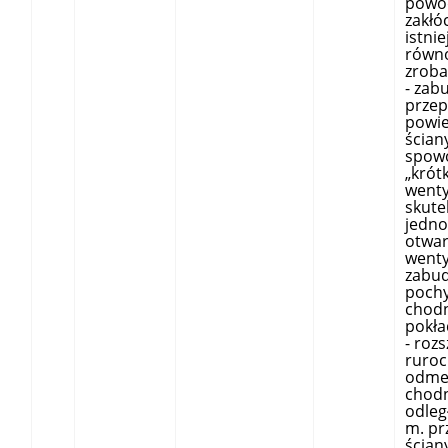
powo
zakłó
istni
równ
zroba
- zab
przep
powie
ścian
spow
„krót
wenty
skute
jedn
otwar
wenty
zabu
pochyl
chodn
pokła
- roz
ruroc
odme
chodn
odleg
m. pr
ścian