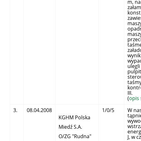
m, na
załam
konst
zawie
maszy
opadn
maszy
przec
taśmę 
załad
wynik
wypa
ulegl
pulpi
stero
taśmy 
kontr
III.
(
opis
3.
08.04.2008
1/0/5
W nas
tąpni
KGHM Polska
wywo
wstr
Miedź S.A.
energ
O/ZG "Rudna"
J, w c