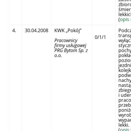
zbior
śmier
lek
(
opis
4.
30.04.2008
KWK „Pokój”
Podcz
trans
0/1/1
Pracownicy
wyłąc
firmy usługowej
stycz
PRG Bytom Sp. z
pochy
o.o.
pokła
pozio
jezdn
kolejk
podwi
nachy
nastą
zbieg
i ude
prac
przeb
poniż
wyrob
wypad
lekki.
(
opis