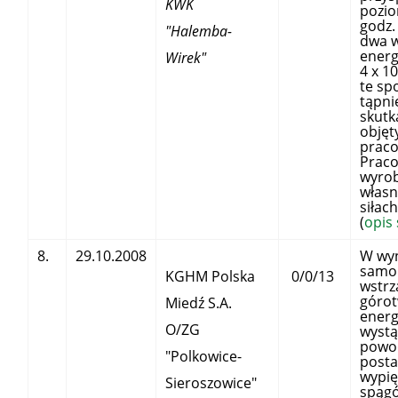
KWK
pozio
godz.
"Halemba-
dwa w
energ
Wirek"
4 x 10
te s
tąpni
skutk
objęt
prac
Praco
wyrob
włas
si
(
opis
8.
29.10.2008
W wy
samo
KGHM Polska
0/0/13
wstrz
góro
Miedź S.A.
energ
O/ZG
wystą
powod
"Polkowice-
posta
wypię
Sieroszowice"
spąg