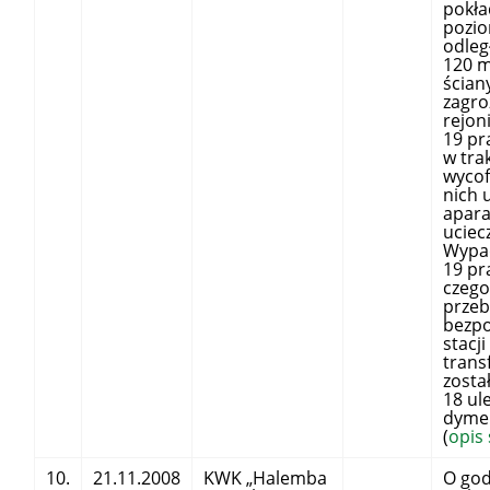
pokła
pozio
odleg
120 m
ścian
zagr
rejon
19 pr
w tra
wycof
nich 
apar
uciec
Wypa
19 pr
czego
przeb
bezpo
stacji
trans
zosta
18 ul
dyme
(
opis
10.
21.11.2008
KWK „Halemba
O god