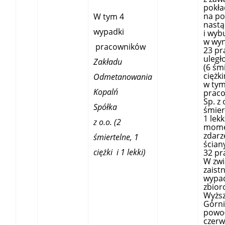
pokła
na po
W tym 4
nastą
wypadki
i wyb
w wyn
pracowników
23 p
uleg
Zakładu
(6 śm
ciężki
Odmetanowania
w tym
Kopalń
prac
Sp. z
Spółka
śmiert
1 lekk
z o.o. (2
mome
zdarz
śmiertelne, 1
ścian
ciężki i 1 lekki)
32 pr
W zwi
zaist
wypa
zbior
Wyżs
Górni
powoł
czerw