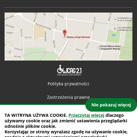
Deklaracja 
Polityka prywatności
Zastrzeżenia prawne
Nie pokazuj więcej
Kontakt
TA WITRYNA UŻYWA COOKIE.
Przeczytaj więcej
dlaczego
używamy cookie oraz jak zmienić ustawienia przeglądarki
Mapa witryny
odnośnie plików cookie.
Korzystając ze strony wyrażasz zgodę na używanie cookie,
projekt: IntraCOM.pl