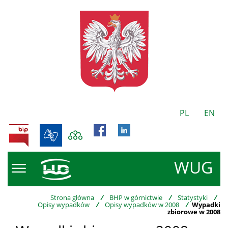
PL
EN
BIP
WUG
Strona główna
/
BHP w górnictwie
/
Statystyki
/
Opisy wypadków
/
Opisy wypadków w 2008
/
Wypadki
zbiorowe w 2008