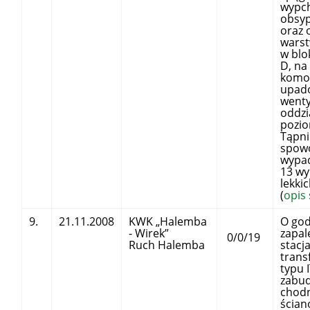
wypch
obsyp
oraz 
wars
w blo
D, na
komor
upad
wenty
oddzi
pozio
Tąpni
spow
wypad
13 w
lekkic
(
opis
9.
21.11.2008
KWK „Halemba
O god
- Wirek”
zapal
0/0/19
Ruch Halemba
stacj
tran
typu 
zabu
chod
ścia