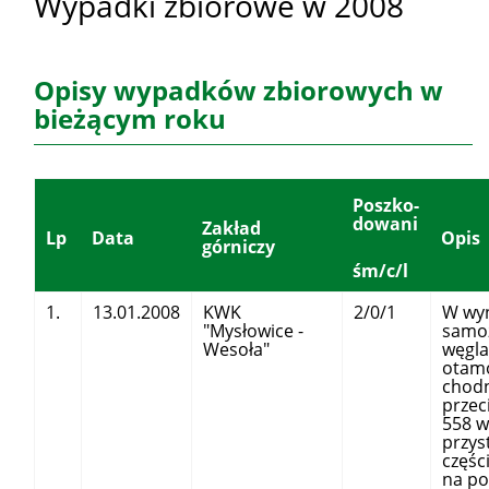
Wypadki zbiorowe w 2008
Opisy wypadków zbiorowych w
bieżącym roku
Poszko-
dowani
Zakład
Lp
Data
Opis
górniczy
śm/c/l
1.
13.01.2008
KWK
2/0/1
W wy
"Mysłowice -
samoz
Wesoła"
węgla
otamo
chodn
przec
558 w
przys
częśc
na po