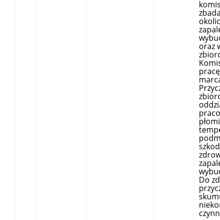
komis
zbada
okoli
zapal
wybu
oraz
zbior
Komis
pracę
marca
Przyc
zbior
oddzi
prac
płomi
tempe
podm
szkod
zdrow
zapal
wybu
Do zd
przyc
skum
nieko
czynn