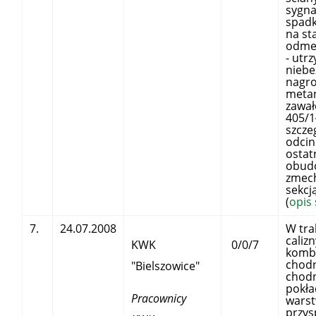
sygna
spadk
na sta
odme
- utr
niebe
nagr
meta
zawał
405/1
szcze
odcin
ostat
obud
zmech
sekcją
(
opis
7.
24.07.2008
W tra
caliz
KWK
0/0/7
komb
chod
"Bielszowice"
chodn
pokła
Pracownicy
wars
przy